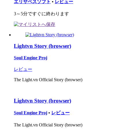
エリザベスソフト
•
レビュー
3～5分ですぐに終わります
Lightvn Story (browser)
Soul Engine Proj
レビュー
The Light.vn Official Story (browser)
Lightvn Story (browser)
Soul Engine Proj
•
レビュー
The Light.vn Official Story (browser)