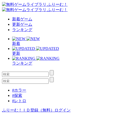
新着ゲーム
更新ゲーム
ランキング
新着
更新
ランキング
#ホラー
#探索
#レトロ
ふりーむ！ＩＤ登録（無料）
ログイン