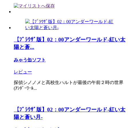
【ﾌﾞﾗｳｻﾞ版】02：00アンダーワールド-紅い太
陽と蒼...
みゃう缶ソフト
レビュー
探偵シノノメと高校生ハルトが最後の午前２時の世界
(ｱﾝﾀﾞｰﾜｰﾙ...
【ﾌﾞﾗｳｻﾞ版】02：00アンダーワールド-紅い太
陽と蒼い月-