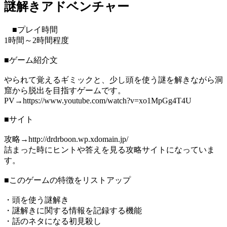
謎解きアドベンチャー
■プレイ時間
1時間～2時間程度
■ゲーム紹介文
やられて覚えるギミックと、少し頭を使う謎を解きながら洞
窟から脱出を目指すゲームです。
PV→https://www.youtube.com/watch?v=xo1MpGg4T4U
■サイト
攻略→http://drdrboon.wp.xdomain.jp/
詰まった時にヒントや答えを見る攻略サイトになっていま
す。
■このゲームの特徴をリストアップ
・頭を使う謎解き
・謎解きに関する情報を記録する機能
・話のネタになる初見殺し