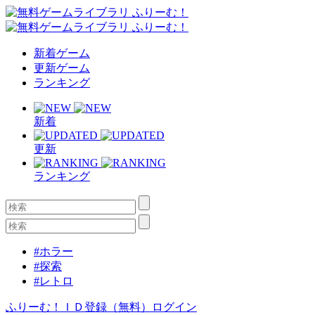
新着ゲーム
更新ゲーム
ランキング
新着
更新
ランキング
#ホラー
#探索
#レトロ
ふりーむ！ＩＤ登録（無料）
ログイン