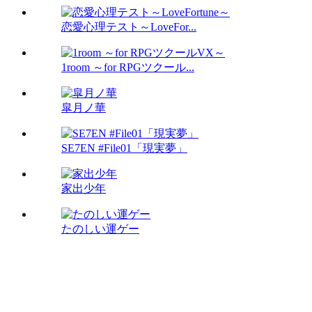
恋愛心理テスト～LoveFor...
1room ～for RPGツクール...
皐月ノ華
SE7EN #File01「現実夢」
家出少年
たのしい運ゲー