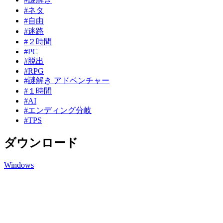
#ネタ
#自由
#迷路
#２時間
#PC
#脱出
#RPG
#謎解き アドベンチャー
#１時間
#AI
#エンディング分岐
#TPS
ダウンロード
Windows