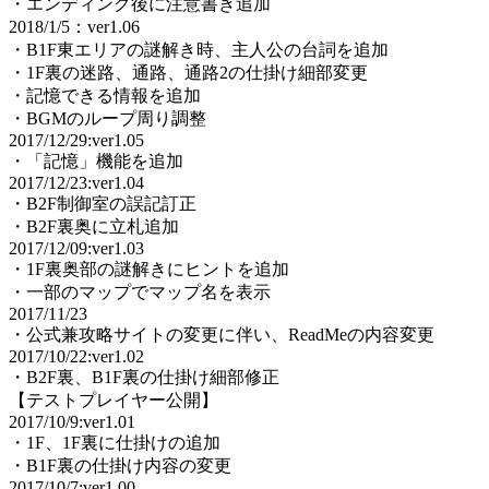
・エンディング後に注意書き追加
2018/1/5：ver1.06
・B1F東エリアの謎解き時、主人公の台詞を追加
・1F裏の迷路、通路、通路2の仕掛け細部変更
・記憶できる情報を追加
・BGMのループ周り調整
2017/12/29:ver1.05
・「記憶」機能を追加
2017/12/23:ver1.04
・B2F制御室の誤記訂正
・B2F裏奥に立札追加
2017/12/09:ver1.03
・1F裏奥部の謎解きにヒントを追加
・一部のマップでマップ名を表示
2017/11/23
・公式兼攻略サイトの変更に伴い、ReadMeの内容変更
2017/10/22:ver1.02
・B2F裏、B1F裏の仕掛け細部修正
【テストプレイヤー公開】
2017/10/9:ver1.01
・1F、1F裏に仕掛けの追加
・B1F裏の仕掛け内容の変更
2017/10/7:ver1.00