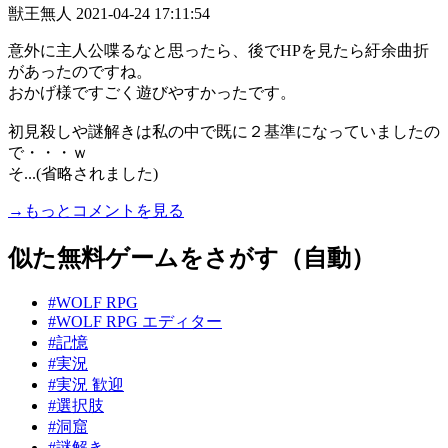
獣王無人
2021-04-24 17:11:54
意外に主人公喋るなと思ったら、後でHPを見たら紆余曲折
があったのですね。
おかげ様ですごく遊びやすかったです。
初見殺しや謎解きは私の中で既に２基準になっていましたの
で・・・ｗ
そ...(省略されました)
→もっとコメントを見る
似た無料ゲームをさがす（自動）
#WOLF RPG
#WOLF RPG エディター
#記憶
#実況
#実況 歓迎
#選択肢
#洞窟
#謎解き