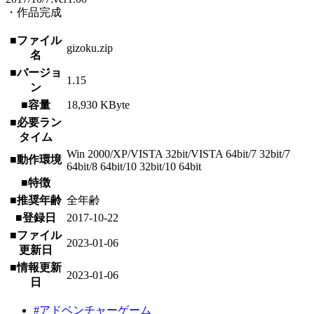
・作品完成
■ファイル
gizoku.zip
名
■バージョ
1.15
ン
■容量
18,930 KByte
■必要ラン
タイム
Win 2000/XP/VISTA 32bit/VISTA 64bit/7 32bit/7
■動作環境
64bit/8 64bit/10 32bit/10 64bit
■特徴
■推奨年齢
全年齢
■登録日
2017-10-22
■ファイル
2023-01-06
更新日
■情報更新
2023-01-06
日
#アドベンチャーゲーム