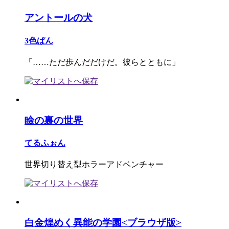
アントールの犬
3色ぱん
「……ただ歩んだだけだ。彼らとともに」
瞼の裏の世界
てるふぉん
世界切り替え型ホラーアドベンチャー
白金煌めく異能の学園<ブラウザ版>