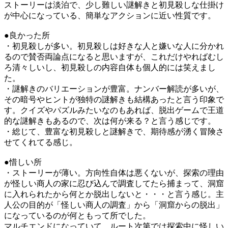
ストーリーは淡泊で、少し難しい謎解きと初見殺しな仕掛け
が中心になっている、簡単なアクションに近い性質です。
●良かった所
・初見殺しが多い。初見殺しは好きな人と嫌いな人に分かれ
るので賛否両論点になると思いますが、これだけやればむし
ろ清々しいし、初見殺しの内容自体も個人的には笑えまし
た。
・謎解きのバリエーションが豊富。ナンバー解読が多いが、
その暗号やヒントが独特の謎解きも結構あったと言う印象で
す。クイズやパズルみたいなのもあれば、脱出ゲームで王道
的な謎解きもあるので、次は何が来る？と言う感じです。
・総じて、豊富な初見殺しと謎解きで、期待感が湧く冒険さ
せてくれてる感じ。
●惜しい所
・ストーリーが薄い。方向性自体は悪くないが、探索の理由
が怪しい商人の家に忍び込んで調査してたら捕まって、洞窟
に入れられたから何とか脱出しないと・・・と言う感じ。主
人公の目的が「怪しい商人の調査」から「洞窟からの脱出」
になっているのが何ともって所でした。
マルチエンドになっていて、ルート次第では探索中に怪しい