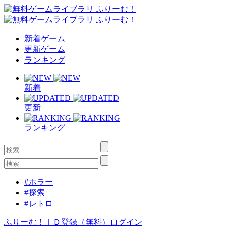
新着ゲーム
更新ゲーム
ランキング
新着
更新
ランキング
#ホラー
#探索
#レトロ
ふりーむ！ＩＤ登録（無料）
ログイン