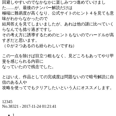
回避しやすいのでなかなかに楽しみつつ進めていけまし
た……が、最後のナンバー解読だけは
極端に難易度が高くなり、公式サイトのヒント４を見ても意
味がわからなかったので
結局答えを見てしまいましたが、あれは他の謎に比べていく
らなんでも捻り過ぎですし
その考え方に誘導するためのヒントもないのでハードルが高
すぎだと思います。
（Ｏが２つあるのも紛らわしいですね）
この一点を除けば目立つ粗もなく、見どころもあってやり甲
斐を感じられる内容に
なっていたので残念でした。
とはいえ、作品としての完成度は問題ないので暗号解読に自
信のある人や
攻略を使ってでもクリアしたいという人にオススメします。
12345
No.38321 - 2017-11-24 01:21:41
1