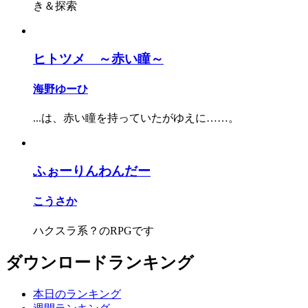
き＆探索
ヒトツメ ～赤い瞳～
海野ゆーひ
...は、赤い瞳を持っていたがゆえに……。
ふぉーりんわんだー
こうさか
ハクスラ系？のRPGです
ダウンロードランキング
本日のランキング