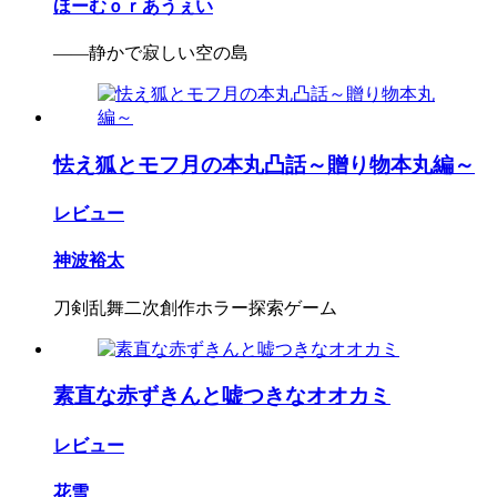
ほーむｏｒあうぇい
――静かで寂しい空の島
怯え狐とモフ月の本丸凸話～贈り物本丸編～
レビュー
神波裕太
刀剣乱舞二次創作ホラー探索ゲーム
素直な赤ずきんと嘘つきなオオカミ
レビュー
花雪