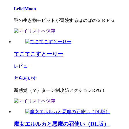
LelielMoon
謎の生き物モピットが冒険するほのぼのＳＲＰＧ
てこてこすとーりー
レビュー
とらあいす
新感覚（？）ターン制攻防アクションRPG！
魔女エルルカと悪魔の召使い（DL版）