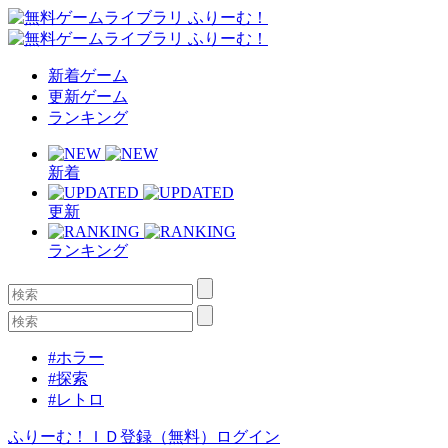
新着ゲーム
更新ゲーム
ランキング
新着
更新
ランキング
#ホラー
#探索
#レトロ
ふりーむ！ＩＤ登録（無料）
ログイン