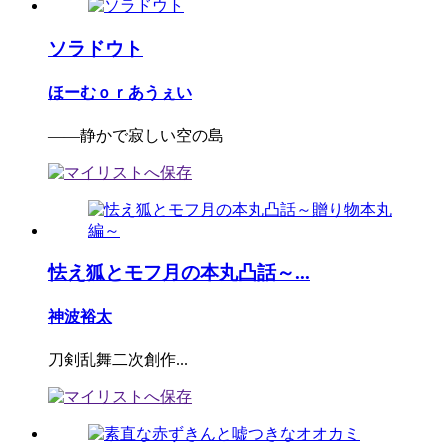
ソラドウト
ほーむｏｒあうぇい
――静かで寂しい空の島
怯え狐とモフ月の本丸凸話～...
神波裕太
刀剣乱舞二次創作...