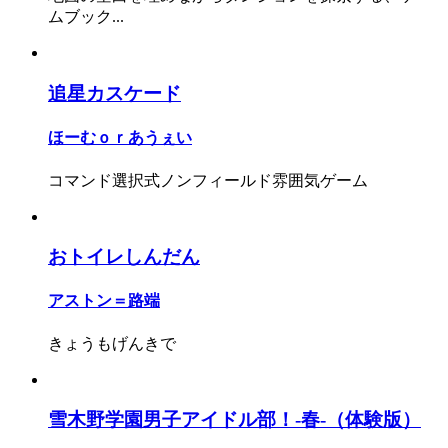
ムブック...
追星カスケード
ほーむｏｒあうぇい
コマンド選択式ノンフィールド雰囲気ゲーム
おトイレしんだん
アストン＝路端
きょうもげんきで
雪木野学園男子アイドル部！-春-（体験版）