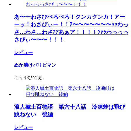
あ〜〜わさびぺろぺろ！クンカクンカ！アー
ーッ！わさびぃー！！ｱ〜〜〜〜〜〜〜ｯｯわっ
さ…わさ…わさびあぁア！！！！ﾝｧｯわっっっ
さびぃ〜〜〜！！！
レビュー
ぬか漬けパリピマン
こりゃひでぇ。
浪人穢土百物語 第六十八話 冷凍蛙は飛び
跳ねない 後編
レビュー