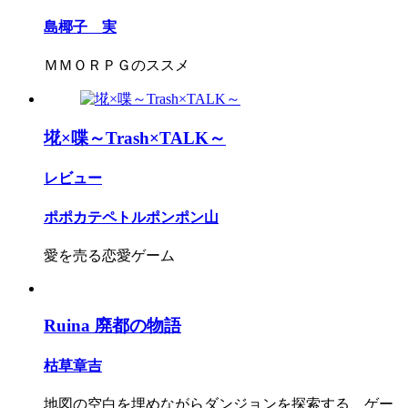
島椰子 実
ＭＭＯＲＰＧのススメ
埖×喋～Trash×TALK～
レビュー
ポポカテペトルポンポン山
愛を売る恋愛ゲーム
Ruina 廃都の物語
枯草章吉
地図の空白を埋めながらダンジョンを探索する、ゲー