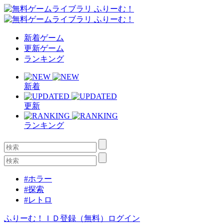
新着ゲーム
更新ゲーム
ランキング
新着
更新
ランキング
#ホラー
#探索
#レトロ
ふりーむ！ＩＤ登録（無料）
ログイン