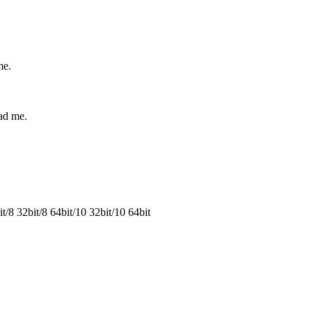
me.
ad me.
8 32bit/8 64bit/10 32bit/10 64bit