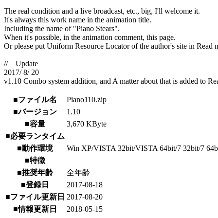
The real condition and a live broadcast, etc., big, I'll welcome it.
It's always this work name in the animation title.
Including the name of "Piano Stears".
When it's possible, in the animation comment, this page.
Or please put Uniform Resource Locator of the author's site in Read 
// Update
2017/ 8/ 20
v1.10 Combo system addition, and A matter about that is added to Re
■ファイル名
Piano110.zip
■バージョン
1.10
■容量
3,670 KByte
■必要ランタイム
■動作環境
Win XP/VISTA 32bit/VISTA 64bit/7 32bit/7 64bit/
■特徴
■推奨年齢
全年齢
■登録日
2017-08-18
■ファイル更新日
2017-08-20
■情報更新日
2018-05-15