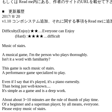
もしくは Read me内にある、作者のサイトのURLを載せて下
■ 更新履歴
2017/ 8/ 20
v1.10 コンボシステム追加、それに関する事項をRead meに追
Difficulty(Enjoy):★★…Everyone can Enjoy
(Hard) :★★★★…difficult
Music of stairs.
A musical game, I'm the person who plays thoroughly.
Isn't it a word with familiarity?
This game is such music of stairs.
A performance game specialized to play.
Even if I say that it's played, it's a piano earnestly.
Than being just well-known....
It's simple as a game and is a deep work.
About about 3~10 minutes are the rule of thumb of play time.
Of a beginner and a superman player, by all means, everyone.
Please enjoy music of stairs.