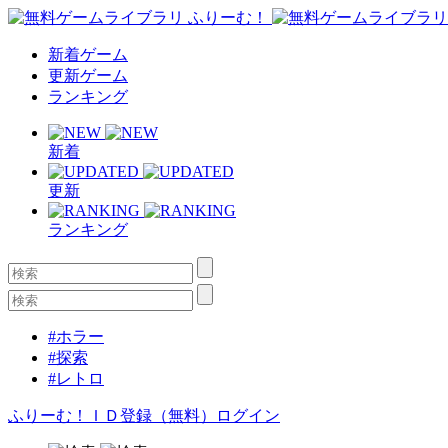
新着ゲーム
更新ゲーム
ランキング
新着
更新
ランキング
#ホラー
#探索
#レトロ
ふりーむ！ＩＤ登録（無料）
ログイン