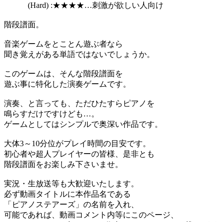
(Hard) :★★★★…刺激が欲しい人向け
階段譜面。
音楽ゲームをとことん遊ぶ者なら
聞き覚えがある単語ではないでしょうか。
このゲームは、そんな階段譜面を
遊ぶ事に特化した演奏ゲームです。
演奏、と言っても、ただひたすらピアノを
鳴らすだけですけども…。
ゲームとしてはシンプルで奥深い作品です。
大体3～10分位がプレイ時間の目安です。
初心者や超人プレイヤーの皆様、是非とも
階段譜面をお楽しみ下さいませ。
実況・生放送等も大歓迎いたします。
必ず動画タイトルに本作品名である
「ピアノステアーズ」の名前を入れ、
可能であれば、動画コメント内等にこのページ、