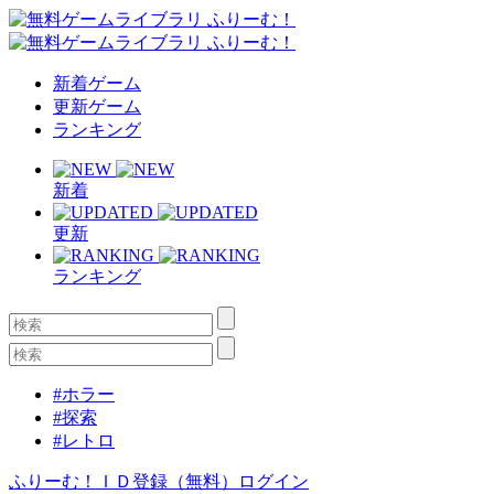
新着ゲーム
更新ゲーム
ランキング
新着
更新
ランキング
#ホラー
#探索
#レトロ
ふりーむ！ＩＤ登録（無料）
ログイン