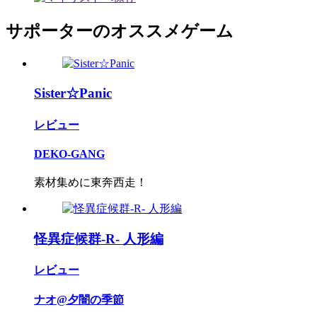
サポーターのオススメゲーム
Sister☆Panic
レビュー
DEKO-GANG
素材集めに東奔西走！
怪異症候群-R- 人形編
レビュー
ナオ@夕闇の季節