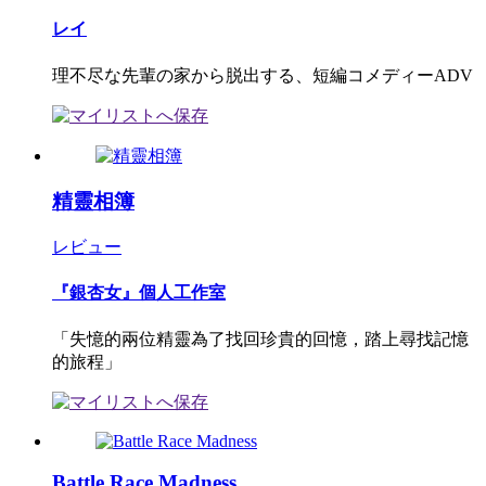
レイ
理不尽な先輩の家から脱出する、短編コメディーADV
精靈相簿
レビュー
『銀杏女』個人工作室
「失憶的兩位精靈為了找回珍貴的回憶，踏上尋找記憶
的旅程」
Battle Race Madness