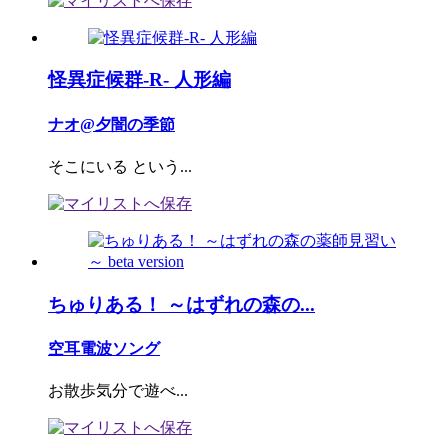
怪異症候群-R- 人形編
ナオ@夕闇の季節
そこにいる という...
ちゅりある！ ～はずれの森の...
空耳電波ソング
お散歩気分で遊べ...