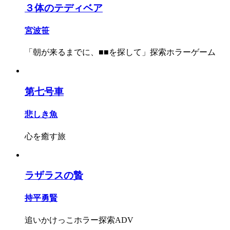
３体のテディベア
宮波笹
「朝が来るまでに、■■を探して」探索ホラーゲーム
第七号車
悲しき魚
心を癒す旅
ラザラスの贄
持平勇賢
追いかけっこホラー探索ADV