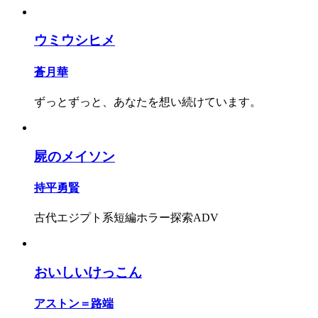
ウミウシヒメ
蒼月華
ずっとずっと、あなたを想い続けています。
屍のメイソン
持平勇賢
古代エジプト系短編ホラー探索ADV
おいしいけっこん
アストン＝路端