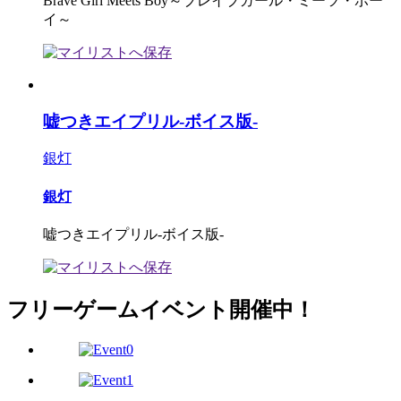
Brave Girl Meets Boy～ブレイブガール・ミーツ・ボー
イ～
嘘つきエイプリル-ボイス版-
銀灯
銀灯
嘘つきエイプリル-ボイス版-
フリーゲームイベント開催中！