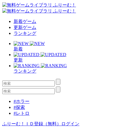
新着ゲーム
更新ゲーム
ランキング
新着
更新
ランキング
#ホラー
#探索
#レトロ
ふりーむ！ＩＤ登録（無料）
ログイン