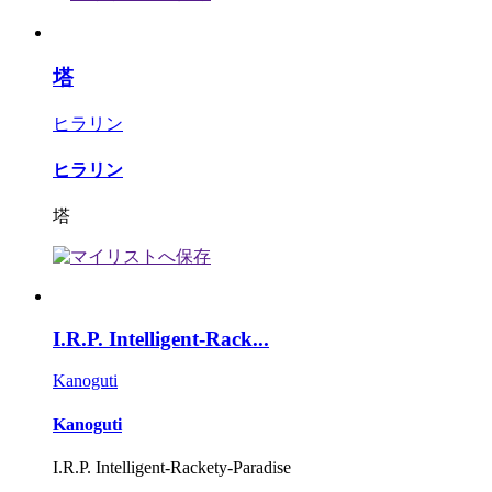
塔
ヒラリン
ヒラリン
塔
I.R.P. Intelligent-Rack...
Kanoguti
Kanoguti
I.R.P. Intelligent-Rackety-Paradise