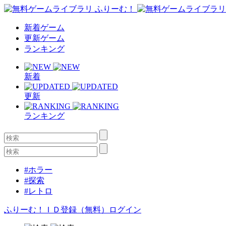
新着ゲーム
更新ゲーム
ランキング
新着
更新
ランキング
#ホラー
#探索
#レトロ
ふりーむ！ＩＤ登録（無料）
ログイン