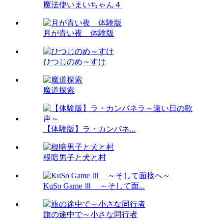
魔法使いまいちゃん４
月が青い夜 体験版
ひつじのめ～すけ
魔道探索
【体験版】ラ・カンパネ...
根暗男子と犬と村
KuSo Game Ⅲ ～そして面...
旅の途中で～小さな同行者