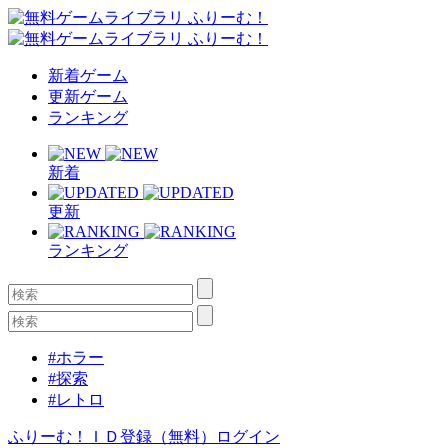
新着ゲーム
更新ゲーム
ランキング
新着
更新
ランキング
#ホラー
#探索
#レトロ
ふりーむ！ＩＤ登録（無料）
ログイン