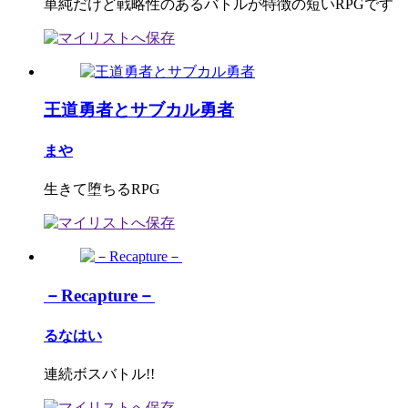
単純だけど戦略性のあるバトルが特徴の短いRPGです
王道勇者とサブカル勇者
まや
生きて堕ちるRPG
－Recapture－
るなはい
連続ボスバトル!!