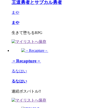
王道勇者とサブカル勇者
まや
まや
生きて堕ちるRPG
－Recapture－
るなはい
るなはい
連続ボスバトル!!