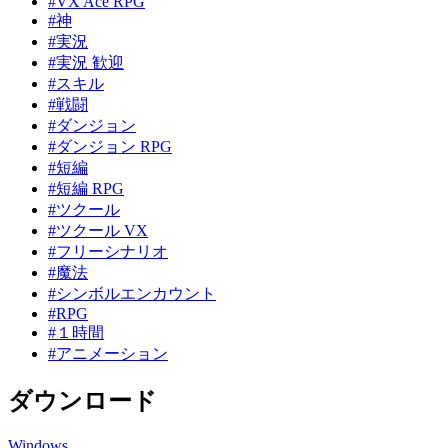
#VX Ace RPG
#神
#実況
#実況 歓迎
#スキル
#戦闘
#ダンジョン
#ダンジョン RPG
#短編
#短編 RPG
#ツクール
#ツクール VX
#フリーシナリオ
#魔法
#シンボルエンカウント
#RPG
#１時間
#アニメーション
ダウンロード
Windows