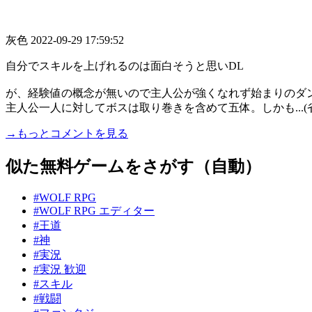
灰色
2022-09-29 17:59:52
自分でスキルを上げれるのは面白そうと思いDL
が、経験値の概念が無いので主人公が強くなれず始まりのダ
主人公一人に対してボスは取り巻きを含めて五体。しかも...(
→もっとコメントを見る
似た無料ゲームをさがす（自動）
#WOLF RPG
#WOLF RPG エディター
#王道
#神
#実況
#実況 歓迎
#スキル
#戦闘