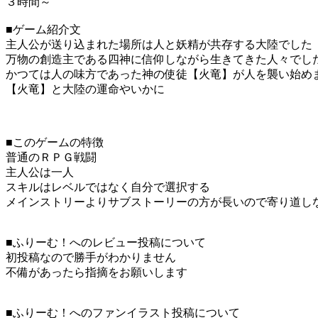
３時間～
■ゲーム紹介文
主人公が送り込まれた場所は人と妖精が共存する大陸でした
万物の創造主である四神に信仰しながら生きてきた人々でし
かつては人の味方であった神の使徒【火竜】が人を襲い始め
【火竜】と大陸の運命やいかに
■このゲームの特徴
普通のＲＰＧ戦闘
主人公は一人
スキルはレベルではなく自分で選択する
メインストリーよりサブストーリーの方が長いので寄り道し
■ふりーむ！へのレビュー投稿について
初投稿なので勝手がわかりません
不備があったら指摘をお願いします
■ふりーむ！へのファンイラスト投稿について