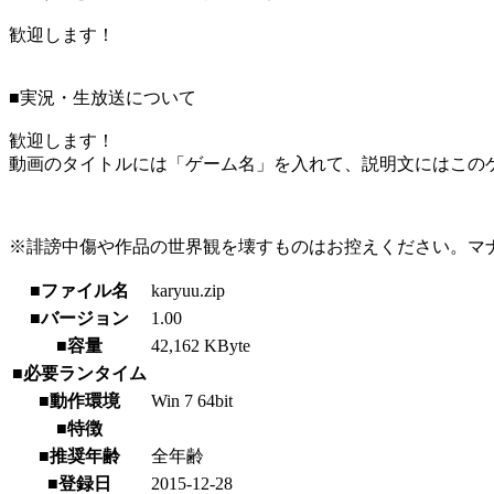
歓迎します！
■実況・生放送について
歓迎します！
動画のタイトルには「ゲーム名」を入れて、説明文にはこのゲ
※誹謗中傷や作品の世界観を壊すものはお控えください。マ
■ファイル名
karyuu.zip
■バージョン
1.00
■容量
42,162 KByte
■必要ランタイム
■動作環境
Win 7 64bit
■特徴
■推奨年齢
全年齢
■登録日
2015-12-28