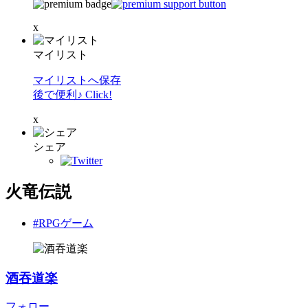
x
マイリスト
マイリストへ保存
後で便利♪ Click!
x
シェア
火竜伝説
#RPGゲーム
酒吞道楽
フォロー