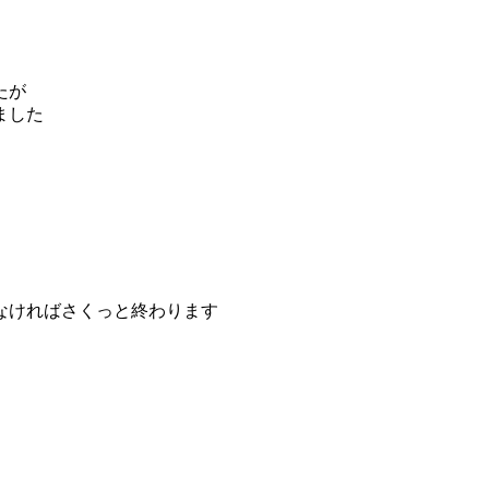
たが
ました
なければさくっと終わります