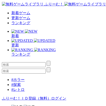
新着ゲーム
更新ゲーム
ランキング
新着
更新
ランキング
#ホラー
#探索
#レトロ
ふりーむ！ＩＤ登録（無料）
ログイン