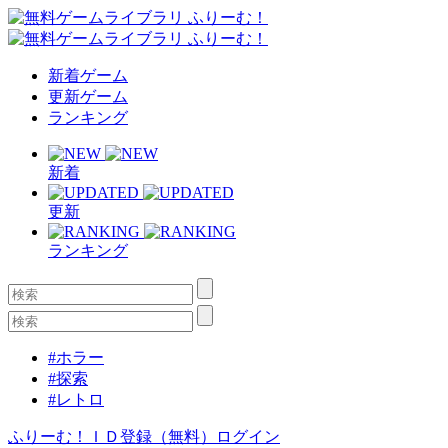
新着ゲーム
更新ゲーム
ランキング
新着
更新
ランキング
#ホラー
#探索
#レトロ
ふりーむ！ＩＤ登録（無料）
ログイン