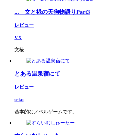
... 文と椛の天狗物語りPart3
レビュー
VX
文椛
とある温泉宿にて
レビュー
seko
基本的なノベルゲームです。