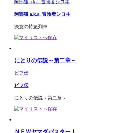
阿部狐 a.k.a. 冒険者シロヰ
阿部狐 a.k.a. 冒険者シロヰ
決意の特急列車
にとりの伝説～第二章～
ビフ伝
ビフ伝
にとりの伝説～第二章～
ＮＥＷヤマダバスターⅠ