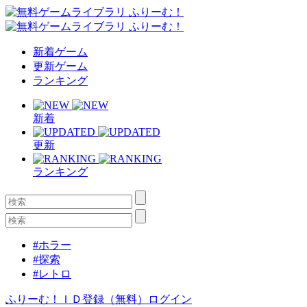
新着ゲーム
更新ゲーム
ランキング
新着
更新
ランキング
#ホラー
#探索
#レトロ
ふりーむ！ＩＤ登録（無料）
ログイン