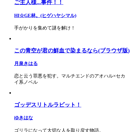
ご主人様...事件！！
HI☆GE林。(ヒゲハヤシマル)
手がかりを集めて謎を解け！
この青空が君の鮮血で染まるなら(ブラウザ版)
月泉きはる
恋と云う罪悪を犯す。マルチエンドのアオハル×セカ
イ系ノベル
ゴッデスリトルラビット！
ゆきはな
ゴリラになって大切な人を取り戻す物語。