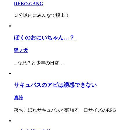
DEKO-GANG
３分以内にみんなで脱出！
ぼくのおにいちゃん…？
猫ノ犬
...な兄？と少年の日常…
サキュバスのアビは誘惑できない
真符
落ちこぼれサキュバスが頑張る一口サイズのRPG