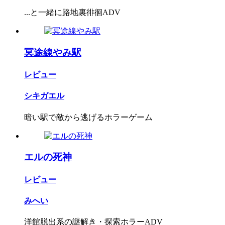
...と一緒に路地裏徘徊ADV
冥途線やみ駅
レビュー
シキガエル
暗い駅で敵から逃げるホラーゲーム
エルの死神
レビュー
みへい
洋館脱出系の謎解き・探索ホラーADV