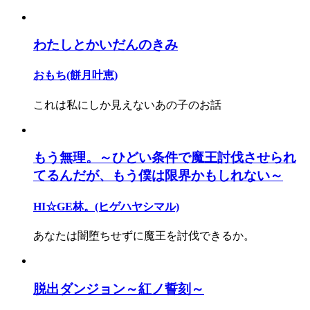
わたしとかいだんのきみ
おもち(餅月叶恵)
これは私にしか見えないあの子のお話
もう無理。～ひどい条件で魔王討伐させられ
てるんだが、もう僕は限界かもしれない～
HI☆GE林。(ヒゲハヤシマル)
あなたは闇堕ちせずに魔王を討伐できるか。
脱出ダンジョン～紅ノ誓刻～