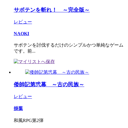
サボテンを斬れ！ ～完全版～
レビュー
NAOKI
サボテンを討伐するだけのシンプルかつ単純なゲーム
です。前...
倭帥記第弐幕 ～古の民族～
レビュー
掛葉
和風RPG第2弾