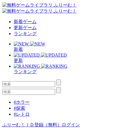
新着ゲーム
更新ゲーム
ランキング
新着
更新
ランキング
#ホラー
#探索
#レトロ
ふりーむ！ＩＤ登録（無料）
ログイン