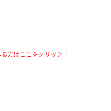
みる方はここをクリック！