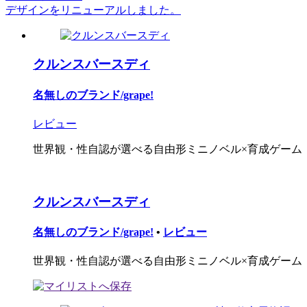
デザインをリニューアルしました。
クルンスバースディ
名無しのブランド/grape!
レビュー
世界観・性自認が選べる自由形ミニノベル×育成ゲーム
クルンスバースディ
名無しのブランド/grape!
•
レビュー
世界観・性自認が選べる自由形ミニノベル×育成ゲーム