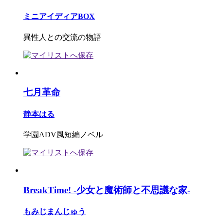
ミニアイディアBOX
異性人との交流の物語
七月革命
静本はる
学園ADV風短編ノベル
BreakTime! -少女と魔術師と不思議な家-
もみじまんじゅう