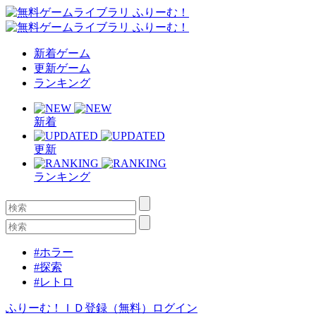
新着ゲーム
更新ゲーム
ランキング
新着
更新
ランキング
#ホラー
#探索
#レトロ
ふりーむ！ＩＤ登録（無料）
ログイン