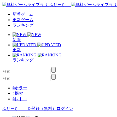
新着ゲーム
更新ゲーム
ランキング
新着
更新
ランキング
#ホラー
#探索
#レトロ
ふりーむ！ＩＤ登録（無料）
ログイン