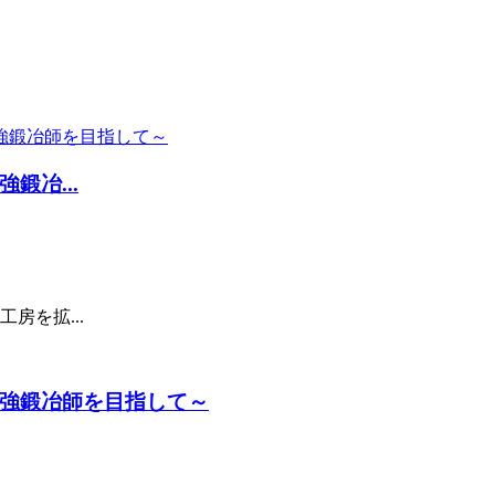
鍛冶...
房を拡...
強鍛冶師を目指して～