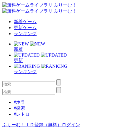
新着ゲーム
更新ゲーム
ランキング
新着
更新
ランキング
#ホラー
#探索
#レトロ
ふりーむ！ＩＤ登録（無料）
ログイン