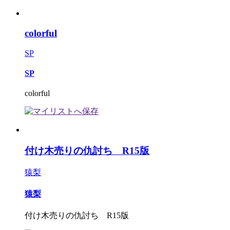
colorful
SP
SP
colorful
付け木売りの仇討ち R15版
猿梨
猿梨
付け木売りの仇討ち R15版