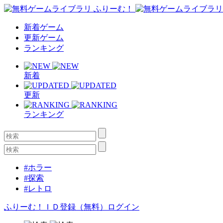
新着ゲーム
更新ゲーム
ランキング
新着
更新
ランキング
#ホラー
#探索
#レトロ
ふりーむ！ＩＤ登録（無料）
ログイン