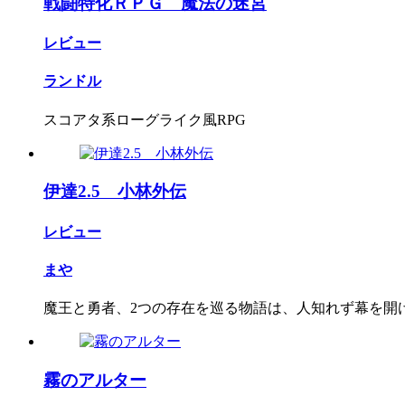
戦闘特化ＲＰＧ 魔法の迷宮
レビュー
ランドル
スコアタ系ローグライク風RPG
伊達2.5 小林外伝
レビュー
まや
魔王と勇者、2つの存在を巡る物語は、人知れず幕を開
霧のアルター