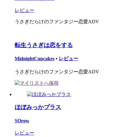
レビュー
うさぎだらけのファンタジー恋愛ADV
転生うさぎは恋をする
MidnightCupcakes
•
レビュー
うさぎだらけのファンタジー恋愛ADV
ほぼみっかプラス
SOrow
レビュー