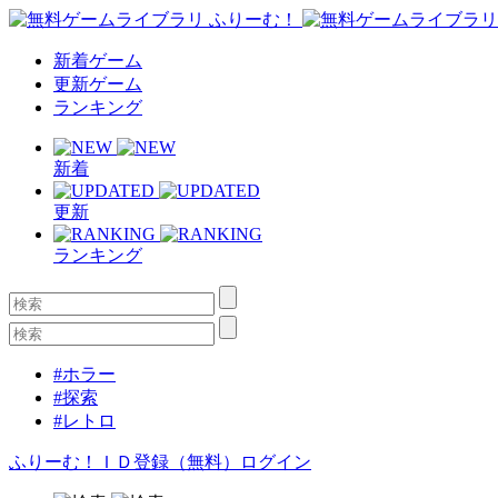
新着ゲーム
更新ゲーム
ランキング
新着
更新
ランキング
#ホラー
#探索
#レトロ
ふりーむ！ＩＤ登録（無料）
ログイン