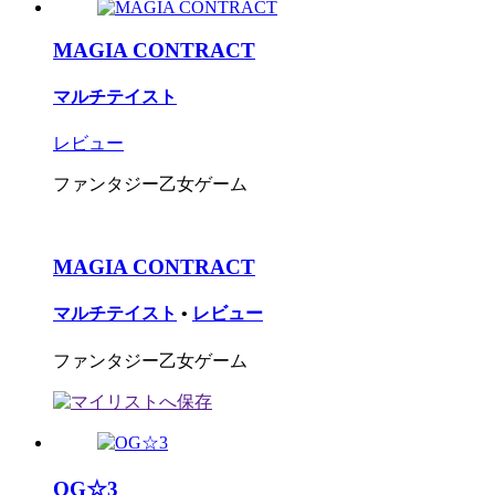
MAGIA CONTRACT
マルチテイスト
レビュー
ファンタジー乙女ゲーム
MAGIA CONTRACT
マルチテイスト
•
レビュー
ファンタジー乙女ゲーム
OG☆3