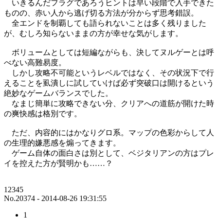
いきるんだフラグであろうヒントは早い段階で入手できた
ものの、赤い人から逃げ切る方法が分からず思考錯誤。
全エンドを制覇しても語られないことは多く残りました
が、むしろ知らないままの方が幸せな気がします。
ボリュームとしては短編ながらも、決してヌルゲーとは呼
べない高難易度。
しかし攻略不可能というレベルではなく、その状況下で行
えることを虱潰しに試していけば必ず突破口は開けるという
絶妙なゲームバランスでした。
なまじ簡単に攻略できない分、クリアへの道筋が開けた時
の爽快感は格別です。
ただ、内容的にはかなりグロ系。マップの色彩からして人
の生理的嫌悪感を煽ってきます。
ゲーム自体の面白さは別として、ベジタリアンの方はプレ
イを控えた方が賢明かも……？
12345
No.20374 - 2014-08-26 19:31:55
1