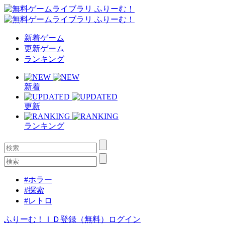
新着ゲーム
更新ゲーム
ランキング
新着
更新
ランキング
#ホラー
#探索
#レトロ
ふりーむ！ＩＤ登録（無料）
ログイン