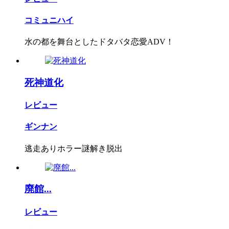
コミュニハイ
水の都を舞台としたドタバタ恋愛ADV！
死神道化
レビュー
ギンナン
逃走ありホラー謎解き脱出
廃館...
レビュー