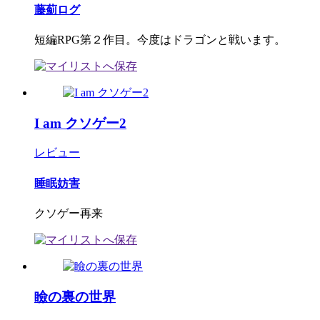
藤薊ログ
短編RPG第２作目。今度はドラゴンと戦います。
I am クソゲー2
レビュー
睡眠妨害
クソゲー再来
瞼の裏の世界