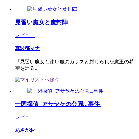
見習い魔女と魔封陣
レビュー
真波都マナ
『見習い魔女と使い魔のカラスと封じられた魔王の希
望を巡る...
一閃探偵 ‐アサヤケの公園...事件‐
レビュー
あさがお