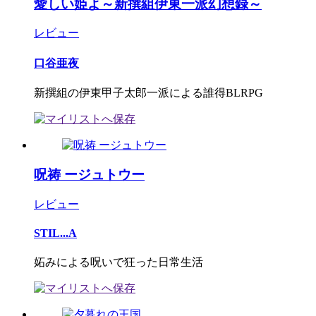
愛しい姫よ～新撰組伊東一派幻想録～
レビュー
口谷亜夜
新撰組の伊東甲子太郎一派による誰得BLRPG
呪祷 ージュトウー
レビュー
STIL...A
妬みによる呪いで狂った日常生活