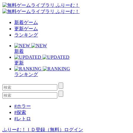
新着ゲーム
更新ゲーム
ランキング
新着
更新
ランキング
#ホラー
#探索
#レトロ
ふりーむ！ＩＤ登録（無料）
ログイン