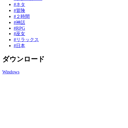
#ネタ
#冒険
#２時間
#神話
#RPG
#巫女
#リラックス
#日本
ダウンロード
Windows