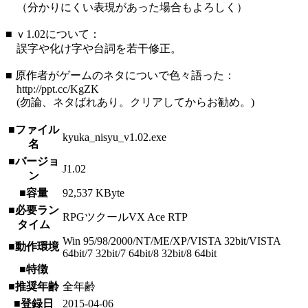
（分かりにくい表現があった場合もよろしく）
■ ｖ1.02について：
誤字や化け字や台詞を若干修正。
■ 原作者がゲームのネタについで色々語った：
http://ppt.cc/KgZK
(勿論、ネタばれあり。クリアしてからお勧め。)
■ファイル
kyuka_nisyu_v1.02.exe
名
■バージョ
J1.02
ン
■容量
92,537 KByte
■必要ラン
RPGツクールVX Ace RTP
タイム
Win 95/98/2000/NT/ME/XP/VISTA 32bit/VISTA
■動作環境
64bit/7 32bit/7 64bit/8 32bit/8 64bit
■特徴
■推奨年齢
全年齢
■登録日
2015-04-06