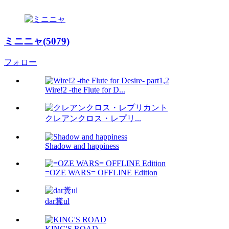
ミニニャ(5079)
フォロー
Wire!2 -the Flute for D...
クレアンクロス・レプリ...
Shadow and happiness
=OZE WARS= OFFLINE Edition
dar糞ul
KING'S ROAD