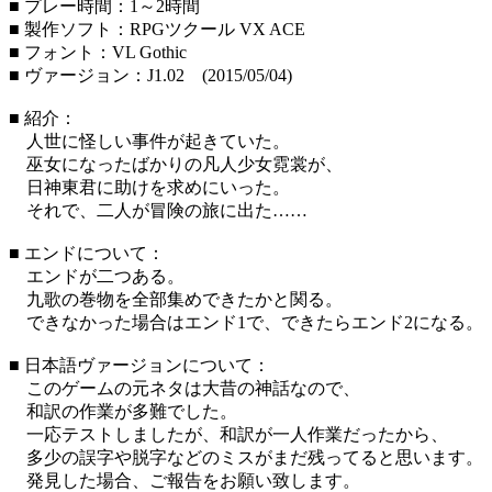
■ プレー時間：1～2時間
■ 製作ソフト：RPGツクール VX ACE
■ フォント：VL Gothic
■ ヴァージョン：J1.02 (2015/05/04)
■ 紹介：
人世に怪しい事件が起きていた。
巫女になったばかりの凡人少女霓裳が、
日神東君に助けを求めにいった。
それで、二人が冒険の旅に出た……
■ エンドについて：
エンドが二つある。
九歌の巻物を全部集めできたかと関る。
できなかった場合はエンド1で、できたらエンド2になる。
■ 日本語ヴァージョンについて：
このゲームの元ネタは大昔の神話なので、
和訳の作業が多難でした。
一応テストしましたが、和訳が一人作業だったから、
多少の誤字や脱字などのミスがまだ残ってると思います。
発見した場合、ご報告をお願い致します。