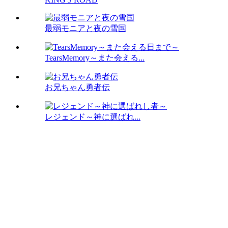
最弱モニアと夜の雪国
TearsMemory～また会える...
お兄ちゃん勇者伝
レジェンド～神に選ばれ...