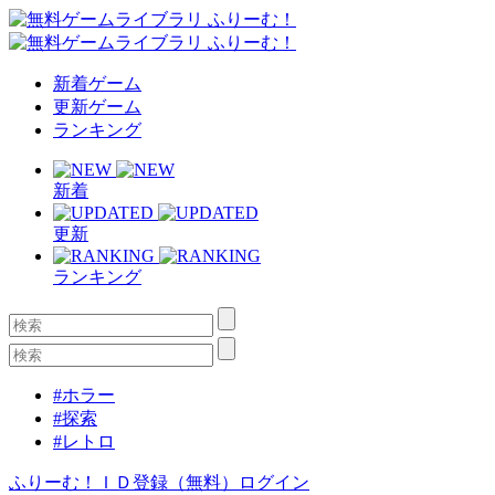
新着ゲーム
更新ゲーム
ランキング
新着
更新
ランキング
#ホラー
#探索
#レトロ
ふりーむ！ＩＤ登録（無料）
ログイン