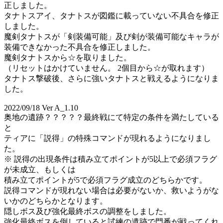
正しました。
タナトスアイ、タナトスが図鑑に載っていない不具合を修正
しました。
魔剣タナトスが「剣装備可能」及び剣が装備可能なキャラが
装備できなかった不具合を修正しました。
魔剣タナトスから☆を取りました。
（リセットはかけていません。 2個目から☆が取れます）
タナトス撃破後、さらに強いタナトスと戦えるようになりま
した。
2022/09/18 Ver A_1.10
奥地の遺跡？？？？？最終戦にて特定の条件を満たしている
と
ティアに「説得」の特殊コマンドが現れるようになりまし
た。
※ 説得の出現条件は積み立てポイントが5以上で必須フラグ
が未成立、もしくは
積み立てポイントが5で必須フラグ成立のどちらかです。
説得コマンドが現れない場合は必要がないか、救いようがな
いかのどちらかとなります。
隠しボス及び強化最終ボスの調整をしました。
強化最終ボスを倒していると試練の遺跡で門番が戦ってくれ