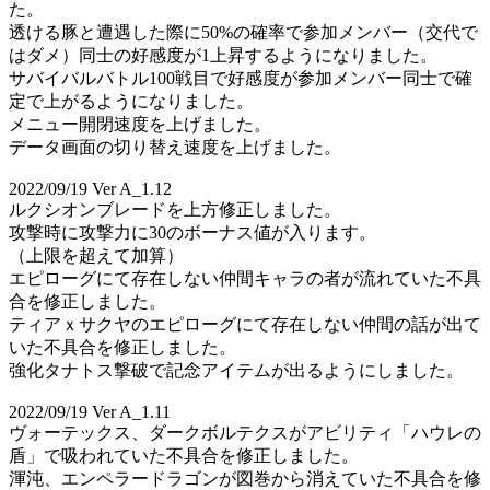
た。
透ける豚と遭遇した際に50%の確率で参加メンバー（交代で
はダメ）同士の好感度が1上昇するようになりました。
サバイバルバトル100戦目で好感度が参加メンバー同士で確
定で上がるようになりました。
メニュー開閉速度を上げました。
データ画面の切り替え速度を上げました。
2022/09/19 Ver A_1.12
ルクシオンブレードを上方修正しました。
攻撃時に攻撃力に30のボーナス値が入ります。
（上限を超えて加算）
エピローグにて存在しない仲間キャラの者が流れていた不具
合を修正しました。
ティアｘサクヤのエピローグにて存在しない仲間の話が出て
いた不具合を修正しました。
強化タナトス撃破で記念アイテムが出るようにしました。
2022/09/19 Ver A_1.11
ヴォーテックス、ダークボルテクスがアビリティ「ハウレの
盾」で吸われていた不具合を修正しました。
渾沌、エンペラードラゴンが図巻から消えていた不具合を修