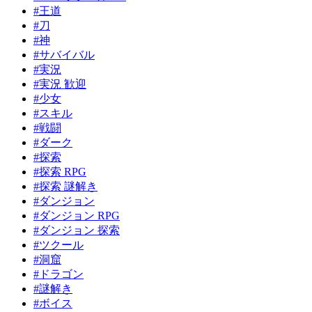
#王道
#刀
#神
#サバイバル
#実況
#実況 歓迎
#少女
#スキル
#戦闘
#ダーク
#探索
#探索 RPG
#探索 謎解き
#ダンジョン
#ダンジョン RPG
#ダンジョン 探索
#ツクール
#洞窟
#ドラゴン
#謎解き
#ボイス