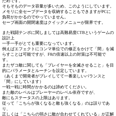
ためです。
そもそものデータ容量が多いため、このようにしています。
メモリに全セーブデータを収納することもできますがPCに
負荷がかかるのでやっていません。
セーブ画面の開閉速度はクイックメニューが限界です。
また戦闘テンポに関しましては高難易度CTBというゲームの
設計上
一手一手がとても重要になっています。
例えばエフェクトにコンマ単位での修正をかけて「間」を減
らすことは可能ですが、F8の倍速以上の対策は不可能で
す。
またザコ敵に関しても「プレイヤーを全滅させること」を目
的にパラメータとルーチンを設定しています。
（あくまで開発者がプレイしてて一番楽しいバランスと
「間」にしています）
一戦一戦に時間がかかるのは諦めてください。
また敵のレベルはプレーヤーのレベル依存ですが、
敵にもステータスの上限はあります。
従って「こちらが強くなると敵も強くなる」のは誤りであ
り、
正しくは「こちらの弱さに敵が合わせてくれている」が正解