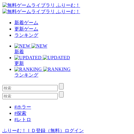
新着ゲーム
更新ゲーム
ランキング
新着
更新
ランキング
#ホラー
#探索
#レトロ
ふりーむ！ＩＤ登録（無料）
ログイン