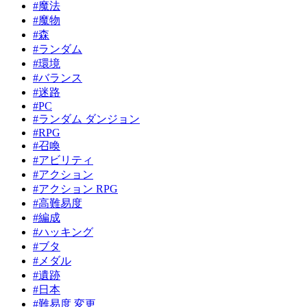
#魔法
#魔物
#森
#ランダム
#環境
#バランス
#迷路
#PC
#ランダム ダンジョン
#RPG
#召喚
#アビリティ
#アクション
#アクション RPG
#高難易度
#編成
#ハッキング
#ブタ
#メダル
#遺跡
#日本
#難易度 変更