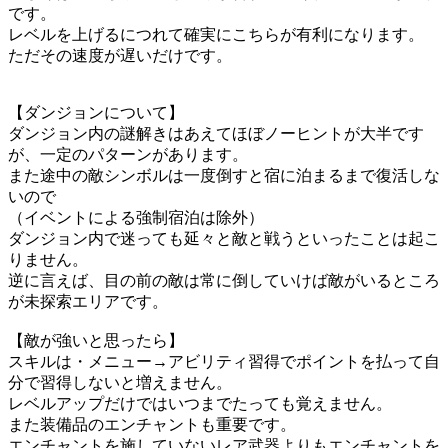
です。
レベルを上げるにつれて確実にこちらが有利になります。
ただその速度が遅いだけです。
【ダンジョンについて】
ダンジョン内の謎解きはあえてほぼノーヒントが大半です
が、一定のパターンがあります。
また途中の敵シンボルは一度倒すと宿に泊まるまで復活しな
いので
（イベントによる強制宿泊は除外）
ダンジョン内で迷っても延々と敵と戦うといったことは起こ
りません。
逆に言えば、目の前の敵は常に倒していけば敵がいるところ
が未探索エリアです。
【敵が強いと思ったら】
スキルは・メニュー→アビリティ習得でポイントを払って自
分で習得しないと増えません。
レベルアップだけではいつまでたっても覚えません。
また装備品のエンチャントも重要です。
エンチャントを施していないレア武器よりもエンチャントを