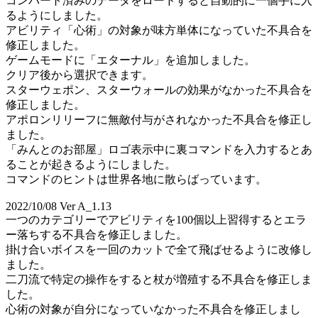
コンバート済みのデータをロードすると自動的に一個手に入
るようにしました。
アビリティ「心術」の対象が味方単体になっていた不具合を
修正しました。
ゲームモードに「エターナル」を追加しました。
クリア後から選択できます。
スターウェポン、スターウォールの効果がなかった不具合を
修正しました。
アポロンリリーフに無敵付与がされなかった不具合を修正し
ました。
「みんとのお部屋」ロゴ表示中に裏コマンドを入力するとあ
ることが起きるようにしました。
コマンドのヒントは世界各地に散らばっています。
2022/10/08 Ver A_1.13
一つのカテゴリーでアビリティを100個以上習得するとエラ
ー落ちする不具合を修正しました。
掛け合いボイスを一回のカットで全て飛ばせるように改修し
ました。
二刀流で特定の操作をすると杖が増殖する不具合を修正しま
した。
心術の対象が自分になっていなかった不具合を修正しまし