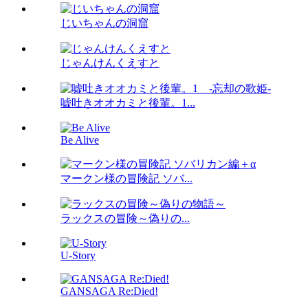
じいちゃんの洞窟
じゃんけんくえすと
嘘吐きオオカミと後輩。1...
Be Alive
マークン様の冒険記 ソバ...
ラックスの冒険～偽りの...
U-Story
GANSAGA Re:Died!