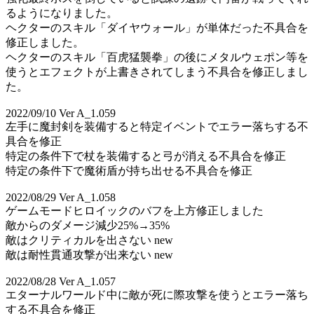
るようになりました。
ヘクターのスキル「ダイヤウォール」が単体だった不具合を
修正しました。
ヘクターのスキル「百虎猛襲拳」の後にメタルウェポン等を
使うとエフェクトが上書きされてしまう不具合を修正しまし
た。
2022/09/10 Ver A_1.059
左手に魔封剣を装備すると特定イベントでエラー落ちする不
具合を修正
特定の条件下で杖を装備すると弓が消える不具合を修正
特定の条件下で魔術盾が持ち出せる不具合を修正
2022/08/29 Ver A_1.058
ゲームモードヒロイックのバフを上方修正しました
敵からのダメージ減少25%→35%
敵はクリティカルを出さない new
敵は耐性貫通攻撃が出来ない new
2022/08/28 Ver A_1.057
エターナルワールド中に敵が死に際攻撃を使うとエラー落ち
する不具合を修正