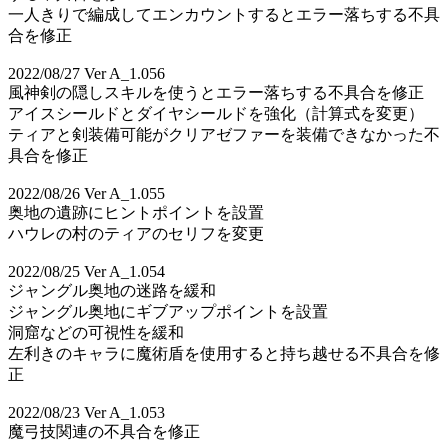
一人きりで編成してエンカウントするとエラー落ちする不具
合を修正
2022/08/27 Ver A_1.056
風神剣の隠しスキルを使うとエラー落ちする不具合を修正
アイスシールドとダイヤシールドを強化（計算式を変更）
ティアと剣装備可能がクリアゼファーを装備できなかった不
具合を修正
2022/08/26 Ver A_1.055
奥地の遺跡にヒントポイントを設置
ハウレの村のティアのセリフを変更
2022/08/25 Ver A_1.054
ジャングル奥地の迷路を緩和
ジャングル奥地にギブアップポイントを設置
洞窟などの可視性を緩和
左利きのキャラに魔術盾を使用すると持ち越せる不具合を修
正
2022/08/23 Ver A_1.053
魔弓技関連の不具合を修正