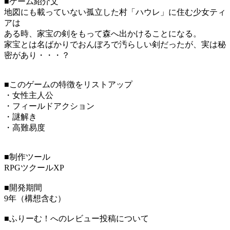
■ゲーム紹介文
地図にも載っていない孤立した村「ハウレ」に住む少女ティ
アは
ある時、家宝の剣をもって森へ出かけることになる。
家宝とは名ばかりでおんぼろで汚らしい剣だったが、実は秘
密があり・・・？
■このゲームの特徴をリストアップ
・女性主人公
・フィールドアクション
・謎解き
・高難易度
■制作ツール
RPGツクールXP
■開発期間
9年（構想含む）
■ふりーむ！へのレビュー投稿について