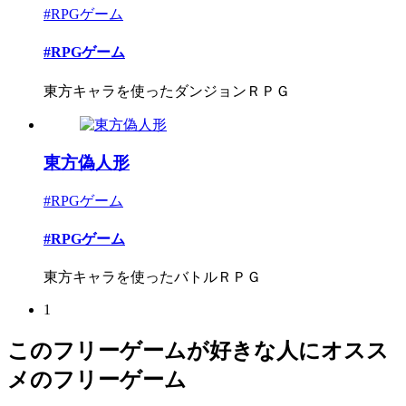
#RPGゲーム
#RPGゲーム
東方キャラを使ったダンジョンＲＰＧ
東方偽人形
#RPGゲーム
#RPGゲーム
東方キャラを使ったバトルＲＰＧ
1
このフリーゲームが好きな人にオスス
メのフリーゲーム