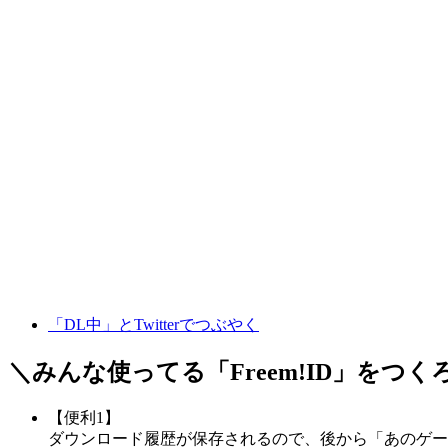
「DL中」とTwitterでつぶやく
＼みんな使ってる「
Freem!ID
」をつく
【便利1】
ダウンロード履歴が保存されるので、後から「あのゲー