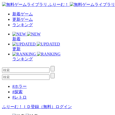
新着ゲーム
更新ゲーム
ランキング
新着
更新
ランキング
#ホラー
#探索
#レトロ
ふりーむ！ＩＤ登録（無料）
ログイン