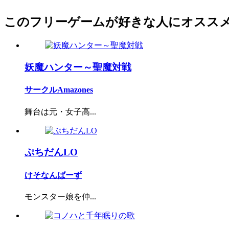
このフリーゲームが好きな人にオスス
妖魔ハンター～聖魔対戦
サークルAmazones
舞台は元・女子高...
ぷちだんLO
けそなんばーず
モンスター娘を仲...