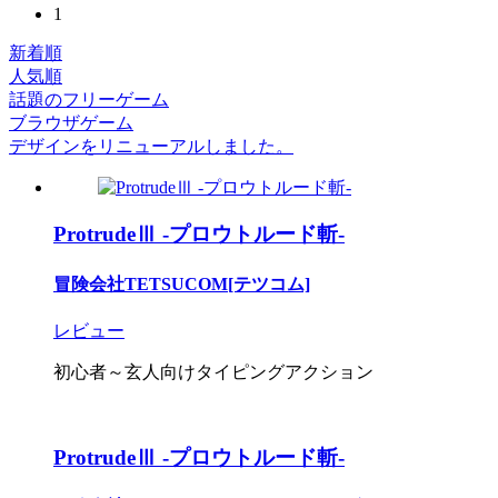
1
新着順
人気順
話題のフリーゲーム
ブラウザゲーム
デザインをリニューアルしました。
ProtrudeⅢ -プロウトルード斬-
冒険会社TETSUCOM[テツコム]
レビュー
初心者～玄人向けタイピングアクション
ProtrudeⅢ -プロウトルード斬-