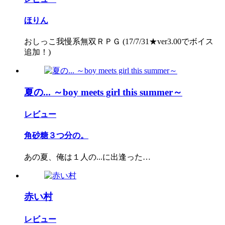
ほりん
おしっこ我慢系無双ＲＰＧ (17/7/31★ver3.00でボイス
追加！)
夏の... ～boy meets girl this summer～
レビュー
角砂糖３つ分の。
あの夏、俺は１人の...に出逢った…
赤い村
レビュー