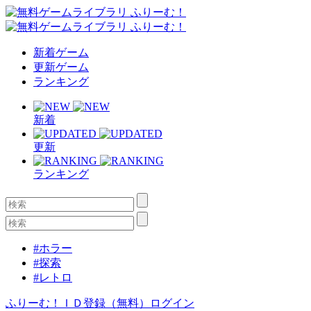
新着ゲーム
更新ゲーム
ランキング
新着
更新
ランキング
#ホラー
#探索
#レトロ
ふりーむ！ＩＤ登録（無料）
ログイン