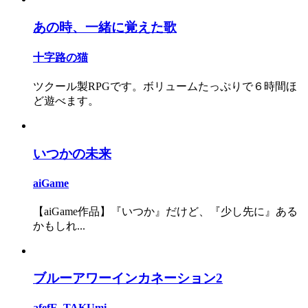
あの時、一緒に覚えた歌
十字路の猫
ツクール製RPGです。ボリュームたっぷりで６時間ほ
ど遊べます。
いつかの未来
aiGame
【aiGame作品】『いつか』だけど、『少し先に』ある
かもしれ...
ブルーアワーインカネーション2
afefE_TAKUmi