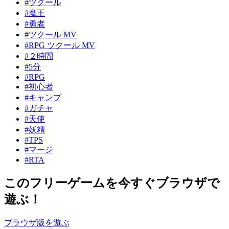
#ツクール
#魔王
#勇者
#ツクール MV
#RPG ツクール MV
#２時間
#5分
#RPG
#初心者
#キャンプ
#ガチャ
#天使
#妖精
#TPS
#マージ
#RTA
このフリーゲームを今すぐブラウザで
遊ぶ！
ブラウザ版を遊ぶ