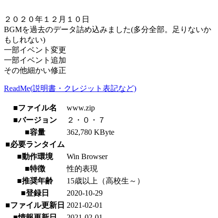
２０２０年１２月１０日
BGMを過去のデータ詰め込みました(多分全部。足りないか
もしれない)
一部イベント変更
一部イベント追加
その他細かい修正
ReadMe(説明書・クレジット表記など)
■ファイル名
www.zip
■バージョン
２・０・７
■容量
362,780 KByte
■必要ランタイム
■動作環境
Win Browser
■特徴
性的表現
■推奨年齢
15歳以上（高校生～）
■登録日
2020-10-29
■ファイル更新日
2021-02-01
■情報更新日
2021-02-01