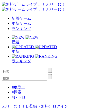
新着ゲーム
更新ゲーム
ランキング
新着
更新
ランキング
#ホラー
#探索
#レトロ
ふりーむ！ＩＤ登録（無料）
ログイン