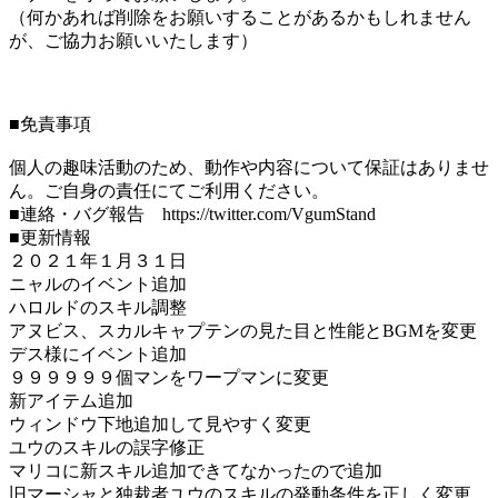
（何かあれば削除をお願いすることがあるかもしれません
が、ご協力お願いいたします）
■免責事項
個人の趣味活動のため、動作や内容について保証はありませ
ん。ご自身の責任にてご利用ください。
■連絡・バグ報告 https://twitter.com/VgumStand
■更新情報
２０２１年１月３１日
ニャルのイベント追加
ハロルドのスキル調整
アヌビス、スカルキャプテンの見た目と性能とBGMを変更
デス様にイベント追加
９９９９９９個マンをワープマンに変更
新アイテム追加
ウィンドウ下地追加して見やすく変更
ユウのスキルの誤字修正
マリコに新スキル追加できてなかったので追加
旧マーシャと独裁者ユウのスキルの発動条件を正しく変更