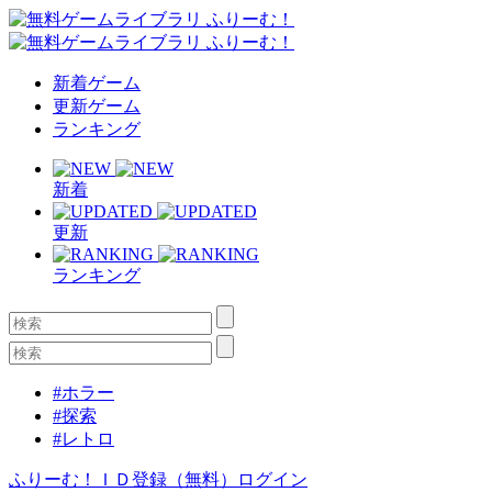
新着ゲーム
更新ゲーム
ランキング
新着
更新
ランキング
#ホラー
#探索
#レトロ
ふりーむ！ＩＤ登録（無料）
ログイン