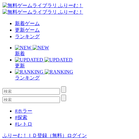
新着ゲーム
更新ゲーム
ランキング
新着
更新
ランキング
#ホラー
#探索
#レトロ
ふりーむ！ＩＤ登録（無料）
ログイン