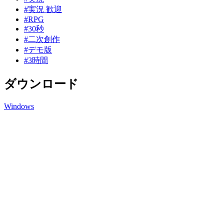
#実況 歓迎
#RPG
#30秒
#二次創作
#デモ版
#3時間
ダウンロード
Windows