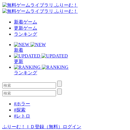
新着ゲーム
更新ゲーム
ランキング
新着
更新
ランキング
#ホラー
#探索
#レトロ
ふりーむ！ＩＤ登録（無料）
ログイン