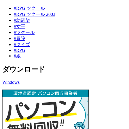
#RPG ツクール
#RPG ツクール 2003
#幼馴染
#女王
#ツクール
#冒険
#クイズ
#RPG
#娘
ダウンロード
Windows