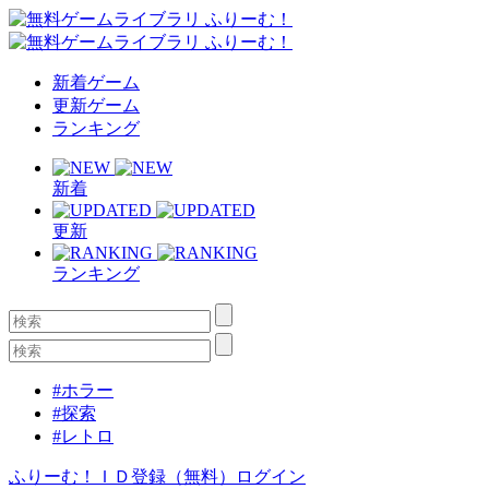
新着ゲーム
更新ゲーム
ランキング
新着
更新
ランキング
#ホラー
#探索
#レトロ
ふりーむ！ＩＤ登録（無料）
ログイン