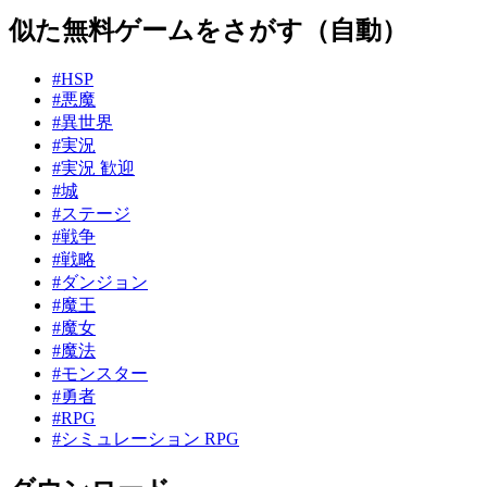
似た無料ゲームをさがす（自動）
#HSP
#悪魔
#異世界
#実況
#実況 歓迎
#城
#ステージ
#戦争
#戦略
#ダンジョン
#魔王
#魔女
#魔法
#モンスター
#勇者
#RPG
#シミュレーション RPG