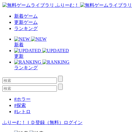
新着ゲーム
更新ゲーム
ランキング
新着
更新
ランキング
#ホラー
#探索
#レトロ
ふりーむ！ＩＤ登録（無料）
ログイン