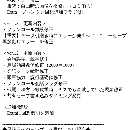
・服装：自由時の画像を微修正（ゴミ消去）
・Extra：ジャンタン回想追加フラグ修正
＜ver1.3 更新内容＞
・フランコール雑談修正
【重要】データ引継ぎ時にエラーが発生/ver1.2ニューセーブ
再起動時エラー を修正
＜ver1.2 更新内容＞
・会話誤字・脱字修正
・農場効果数値修正（2000⇒1000）
・会話シーン挙動修正
・家臣協力：説得基礎値修正
・フランコール会話フラグ修正
・戦闘：味方⇒敵攻撃時 ミスでも全滅していた現象修正
・共有セーブ書き込みタイミング変更
《追加機能》
・Extraに回想機能を追加
----------------------------------------------------------------------
◆最終日へジャンプ が機能しない場合◆