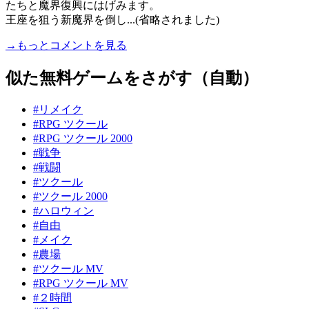
たちと魔界復興にはげみます。
王座を狙う新魔界を倒し...(省略されました)
→もっとコメントを見る
似た無料ゲームをさがす（自動）
#リメイク
#RPG ツクール
#RPG ツクール 2000
#戦争
#戦闘
#ツクール
#ツクール 2000
#ハロウィン
#自由
#メイク
#農場
#ツクール MV
#RPG ツクール MV
#２時間