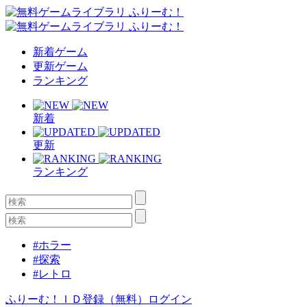
新着ゲーム
更新ゲーム
ランキング
新着
更新
ランキング
#ホラー
#探索
#レトロ
ふりーむ！ＩＤ登録（無料）
ログイン