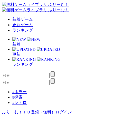
新着ゲーム
更新ゲーム
ランキング
新着
更新
ランキング
#ホラー
#探索
#レトロ
ふりーむ！ＩＤ登録（無料）
ログイン