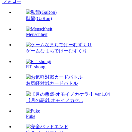
フォロー
臥龍(GaRon)
Menschheit
ゲームなまちでげーむずくり
RT_shougi
お気軽対戦カードバトル
【月の悪戯-オモイノカケ...
Puke