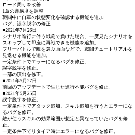
ロード周りを改善
1章の難易度を調整
戦闘中に自軍の状態変化を確認する機能を追加
バグ、誤字脱字の修正
■2021年7月26日
シナリオ進行に伴う戦闘で負けた場合、一度見たシナリオを
スキップして即座に再戦できる機能を追加。
フリーバトルで敵を選ぶ画面などで、戦闘チュートリアルを
見返せる機能を追加。
一定条件下でエラーになるバグを修正。
誤字脱字を修正。
一部の演出を修正。
■2021年5月27日
前回のアップデートで生じた進行不能バグを修正。
■2021年5月25日
誤字脱字を修正。
一定条件下でアタック追加、スキル追加を行うとエラーにな
るバグを修正。
敵が使うスキルの効果範囲が想定と異なっていたバグを修
正。
一定条件下でリタイア時にエラーになるバグを修正。