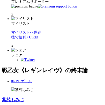
プレミアムサポーター
x
マイリスト
マイリストへ保存
後で便利♪ Click!
x
シェア
戦乙女《レギンレイヴ》の終末論
#RPGゲーム
紫苑もみじ