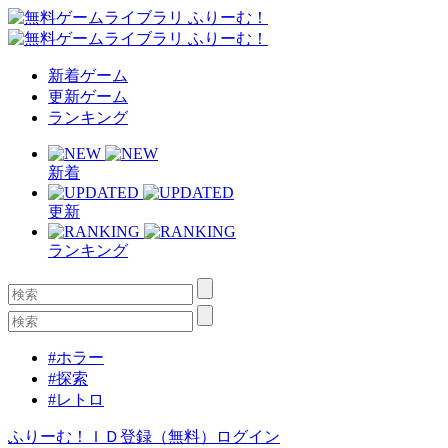
新着ゲーム
更新ゲーム
ランキング
新着
更新
ランキング
#ホラー
#探索
#レトロ
ふりーむ！ＩＤ登録（無料）
ログイン