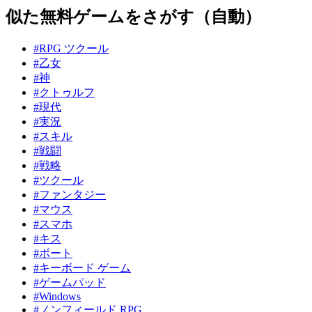
似た無料ゲームをさがす（自動）
#RPG ツクール
#乙女
#神
#クトゥルフ
#現代
#実況
#スキル
#戦闘
#戦略
#ツクール
#ファンタジー
#マウス
#スマホ
#キス
#ボート
#キーボード ゲーム
#ゲームパッド
#Windows
#ノンフィールド RPG