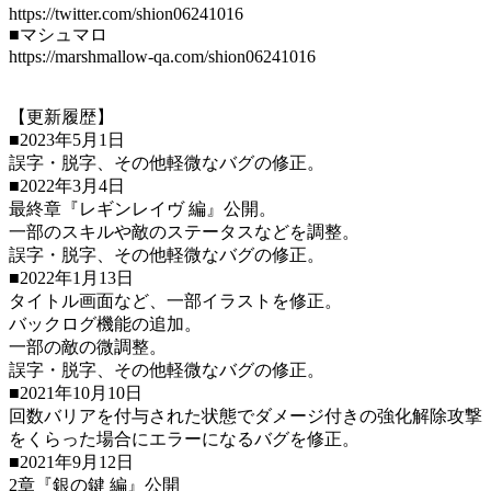
https://twitter.com/shion06241016
■マシュマロ
https://marshmallow-qa.com/shion06241016
【更新履歴】
■2023年5月1日
誤字・脱字、その他軽微なバグの修正。
■2022年3月4日
最終章『レギンレイヴ 編』公開。
一部のスキルや敵のステータスなどを調整。
誤字・脱字、その他軽微なバグの修正。
■2022年1月13日
タイトル画面など、一部イラストを修正。
バックログ機能の追加。
一部の敵の微調整。
誤字・脱字、その他軽微なバグの修正。
■2021年10月10日
回数バリアを付与された状態でダメージ付きの強化解除攻撃
をくらった場合にエラーになるバグを修正。
■2021年9月12日
2章『銀の鍵 編』公開