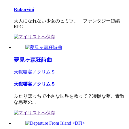
Ruborvini
大人になれない少女のヒミツ。 ファンタジー短編
RPG
夢見ヶ森狂詩曲
天獄饗宴／クリムＳ
天獄饗宴／クリムＳ
ふたりぼっちで小さな世界を救って？凄惨な夢、素敵
な悪夢の...