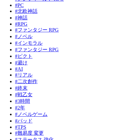
#PC
#北欧神話
#神話
#RPG
#ファンタジー RPG
#ノベル
#インモラル
#ファンタジー RPG
#ピクト
#避け
#AI
#リアル
#二次創作
#終末
#戦乙女
#3時間
#2年
#ノベルゲーム
#パッド
#TPS
#難易度 変更
#ステータス 強化