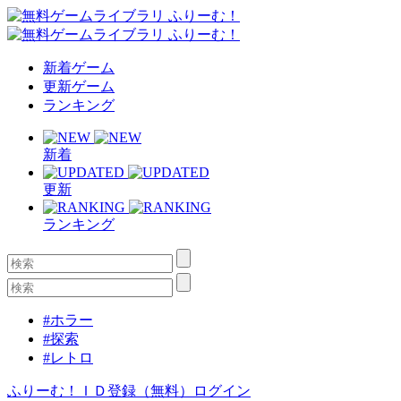
新着ゲーム
更新ゲーム
ランキング
新着
更新
ランキング
#ホラー
#探索
#レトロ
ふりーむ！ＩＤ登録（無料）
ログイン