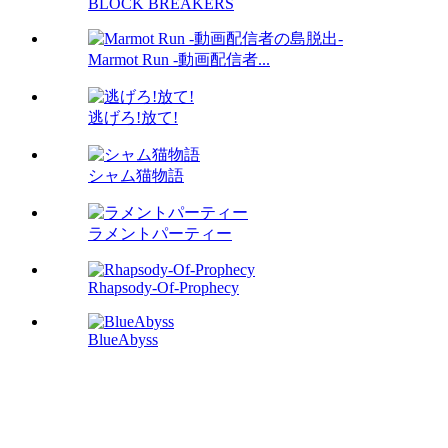
BLOCK BREAKERS
Marmot Run -動画配信者...
逃げろ!放て!
シャム猫物語
ラメントパーティー
Rhapsody-Of-Prophecy
BlueAbyss