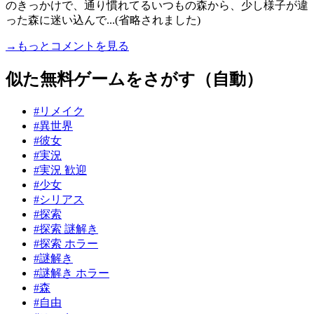
のきっかけで、通り慣れてるいつもの森から、少し様子が違
った森に迷い込んで...(省略されました)
→もっとコメントを見る
似た無料ゲームをさがす（自動）
#リメイク
#異世界
#彼女
#実況
#実況 歓迎
#少女
#シリアス
#探索
#探索 謎解き
#探索 ホラー
#謎解き
#謎解き ホラー
#森
#自由