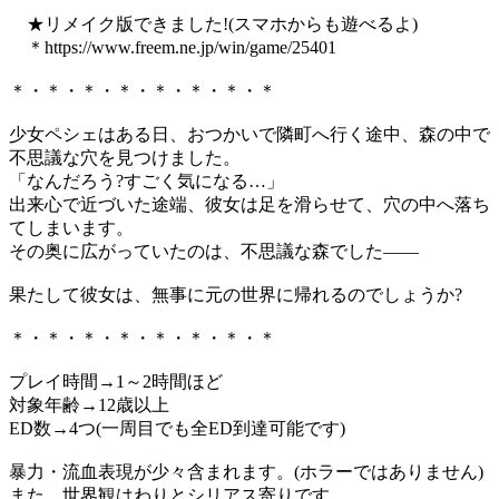
★リメイク版できました!(スマホからも遊べるよ)
＊https://www.freem.ne.jp/win/game/25401
＊・＊・＊・＊・＊・＊・＊・＊
少女ペシェはある日、おつかいで隣町へ行く途中、森の中で
不思議な穴を見つけました。
「なんだろう?すごく気になる…」
出来心で近づいた途端、彼女は足を滑らせて、穴の中へ落ち
てしまいます。
その奥に広がっていたのは、不思議な森でした――
果たして彼女は、無事に元の世界に帰れるのでしょうか?
＊・＊・＊・＊・＊・＊・＊・＊
プレイ時間→1～2時間ほど
対象年齢→12歳以上
ED数→4つ(一周目でも全ED到達可能です)
暴力・流血表現が少々含まれます。(ホラーではありません)
また、世界観はわりとシリアス寄りです。