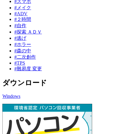
#スマホ
#メイク
#ADV
#２時間
#自作
#探索 ＡＤＶ
#逃げ
#ホラー
#森の中
#二次創作
#TPS
#難易度 変更
ダウンロード
Windows