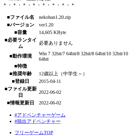
＊・＊・＊・＊・＊・＊・＊・＊
■ファイル名
nekohan1.20.zip
■バージョン
ver1.20
■容量
14,605 KByte
■必要ランタイ
必要ありません
ム
Win 7 32bit/7 64bit/8 32bit/8 64bit/10 32bit/10
■動作環境
64bit
■特徴
■推奨年齢
12歳以上（中学生～）
■登録日
2015-04-11
■ファイル更新
2022-06-02
日
■情報更新日
2022-06-02
#アドベンチャーゲーム
#脱出アドベンチャー
フリーゲームTOP