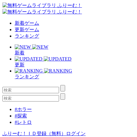
新着ゲーム
更新ゲーム
ランキング
新着
更新
ランキング
#ホラー
#探索
#レトロ
ふりーむ！ＩＤ登録（無料）
ログイン