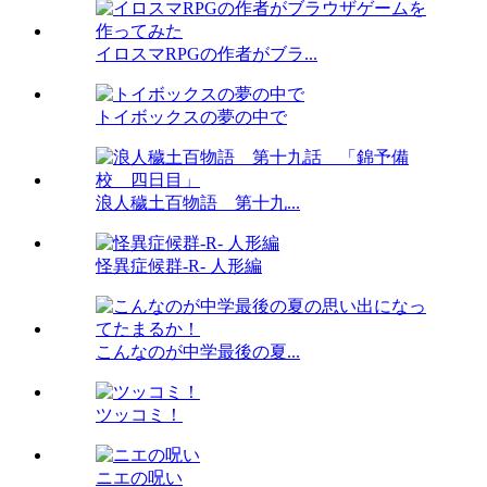
イロスマRPGの作者がブラ...
トイボックスの夢の中で
浪人穢土百物語 第十九...
怪異症候群-R- 人形編
こんなのが中学最後の夏...
ツッコミ！
ニエの呪い