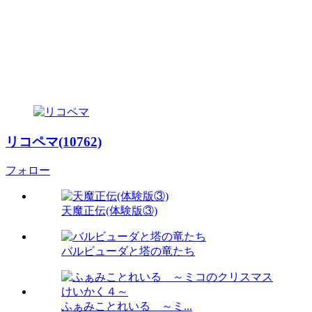
リコペマ(10762)
フォロー
天魔正伝(体験版③)
バルビューダと塔の竜たち
ふぁみことれいる ～ミ...