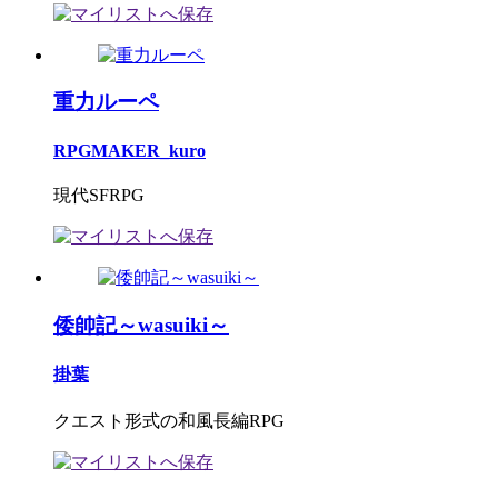
重力ルーペ
RPGMAKER_kuro
現代SFRPG
倭帥記～wasuiki～
掛葉
クエスト形式の和風長編RPG