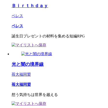
Ｂｉｒｔｈｄａｙ
ペレス
ペレス
誕生日プレゼントの材料を集める短編RPG
光と闇の境界線
苺大福同盟
苺大福同盟
想う気持ちは世界を越える