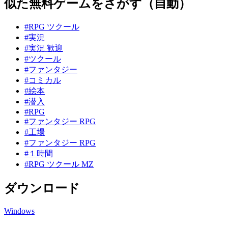
似た無料ゲームをさがす（自動）
#RPG ツクール
#実況
#実況 歓迎
#ツクール
#ファンタジー
#コミカル
#絵本
#潜入
#RPG
#ファンタジー RPG
#工場
#ファンタジー RPG
#１時間
#RPG ツクール MZ
ダウンロード
Windows