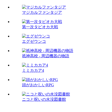
マジカルファンタジア
第一次タピオカ大戦
エグゼウンコ
祇神高校 - 周辺機器の物語
ミミカカア4
頭がおかしいRPG
ニコと呪いの水没図書館