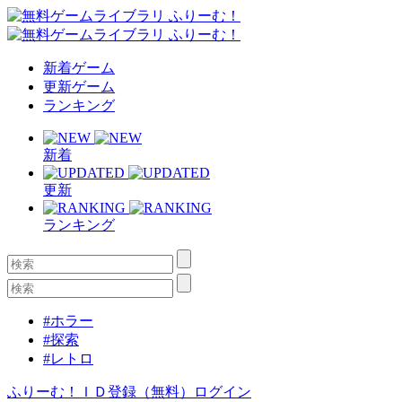
新着ゲーム
更新ゲーム
ランキング
新着
更新
ランキング
#ホラー
#探索
#レトロ
ふりーむ！ＩＤ登録（無料）
ログイン