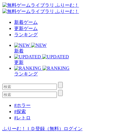
新着ゲーム
更新ゲーム
ランキング
新着
更新
ランキング
#ホラー
#探索
#レトロ
ふりーむ！ＩＤ登録（無料）
ログイン