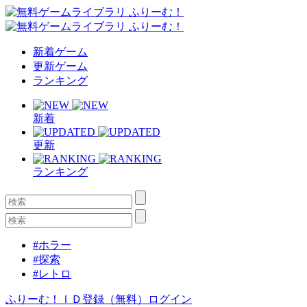
新着ゲーム
更新ゲーム
ランキング
新着
更新
ランキング
#ホラー
#探索
#レトロ
ふりーむ！ＩＤ登録（無料）
ログイン