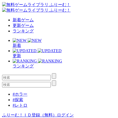
新着ゲーム
更新ゲーム
ランキング
新着
更新
ランキング
#ホラー
#探索
#レトロ
ふりーむ！ＩＤ登録（無料）
ログイン