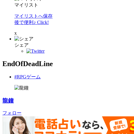
マイリスト
マイリストへ保存
後で便利♪ Click!
x
シェア
EndOfDeadLine
#RPGゲーム
龍鐘
フォロー