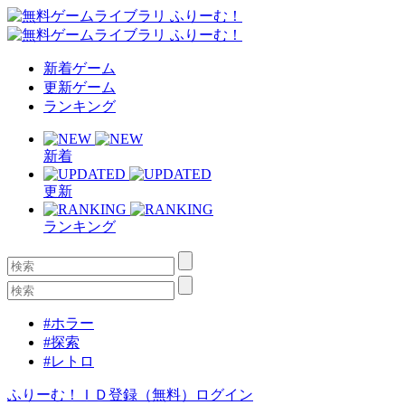
新着ゲーム
更新ゲーム
ランキング
新着
更新
ランキング
#ホラー
#探索
#レトロ
ふりーむ！ＩＤ登録（無料）
ログイン