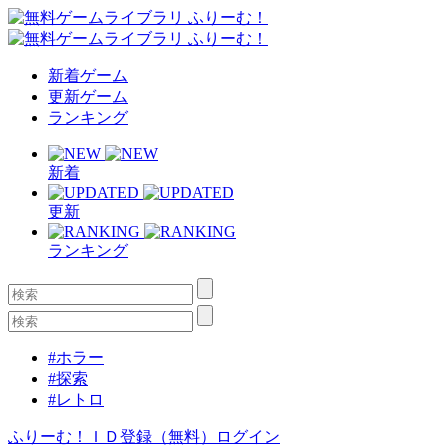
新着ゲーム
更新ゲーム
ランキング
新着
更新
ランキング
#ホラー
#探索
#レトロ
ふりーむ！ＩＤ登録（無料）
ログイン