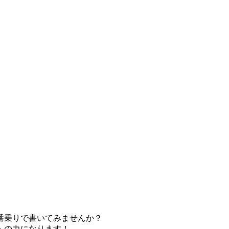
番乗りで書いてみませんか？
への力になります！