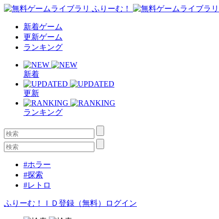
新着ゲーム
更新ゲーム
ランキング
新着
更新
ランキング
#ホラー
#探索
#レトロ
ふりーむ！ＩＤ登録（無料）
ログイン