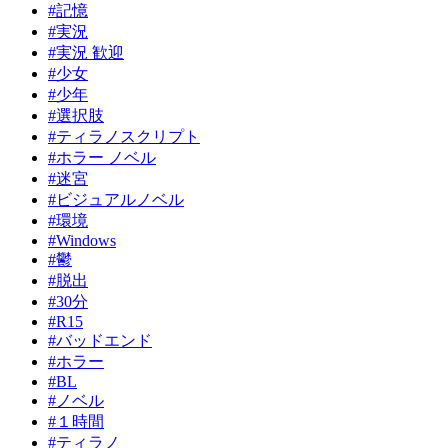
#記憶
#実況
#実況 歓迎
#少女
#少年
#選択肢
#ティラノスクリプト
#ホラー ノベル
#迷宮
#ビジュアルノベル
#環境
#Windows
#鬱
#脱出
#30分
#R15
#バッドエンド
#ホラー
#BL
#ノベル
#１時間
#ティラノ