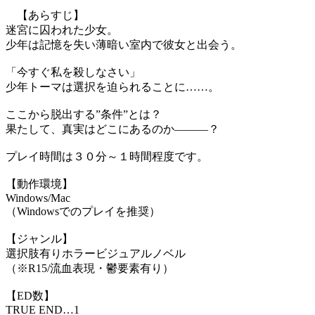
【あらすじ】
迷宮に囚われた少女。
少年は記憶を失い薄暗い室内で彼女と出会う。
「今すぐ私を殺しなさい」
少年トーマは選択を迫られることに……。
ここから脱出する”条件”とは？
果たして、真実はどこにあるのか―――？
プレイ時間は３０分～１時間程度です。
【動作環境】
Windows/Mac
（Windowsでのプレイを推奨）
【ジャンル】
選択肢有りホラービジュアルノベル
（※R15/流血表現・鬱要素有り）
【ED数】
TRUE END…1