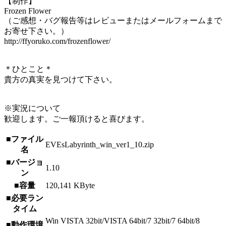
【制作】
Frozen Flower
（ご感想・バグ報告等はレビューまたはメールフォームまで
お寄せ下さい。）
http://ffyoruko.com/frozenflower/
＊ひとこと＊
貴方の真実を見つけて下さい。
※実況について
歓迎します。ご一報頂けると喜びます。
■ファイル
EVEsLabyrinth_win_ver1_10.zip
名
■バージョ
1.10
ン
■容量
120,141 KByte
■必要ラン
タイム
Win VISTA 32bit/VISTA 64bit/7 32bit/7 64bit/8
■動作環境