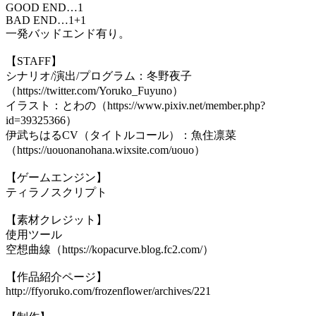
GOOD END…1
BAD END…1+1
一発バッドエンド有り。
【STAFF】
シナリオ/演出/プログラム：冬野夜子
（https://twitter.com/Yoruko_Fuyuno）
イラスト：とわの（https://www.pixiv.net/member.php?
id=39325366）
伊武ちはるCV（タイトルコール）：魚住凛菜
（https://uouonanohana.wixsite.com/uouo）
【ゲームエンジン】
ティラノスクリプト
【素材クレジット】
使用ツール
空想曲線（https://kopacurve.blog.fc2.com/）
【作品紹介ページ】
http://ffyoruko.com/frozenflower/archives/221