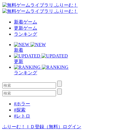
新着ゲーム
更新ゲーム
ランキング
新着
更新
ランキング
#ホラー
#探索
#レトロ
ふりーむ！ＩＤ登録（無料）
ログイン