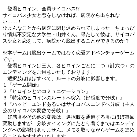
登場ヒロイン、全員サイコパス!?
サイコパス少女と恋をしなければ、病院から出られな
い……！
ひょんなことから病院に閉じ込められてしまった、ちょっぴ
り情緒不安定な大学生・山井くん。果たして彼は、サイコパ
ス少女と恋をして、病院から脱出することができるのか？
※本ゲームは脱出ゲームではなく恋愛アドベンチャーゲーム
です。
登場ヒロインは三人。各ヒロインごとに二つ（計六つ）の
エンディングをご用意いたしております。
選択肢はほぼすべて、ルートの分岐に影響します。
１『ゲーム開始』
２『ヒロインとのコミュニケーション』
３『特定のヒロインのルートへ突入（好感度で分岐）』
４『ハッピーエンドあるいはサイコパスエンドへ分岐（主人
公のサイコパス変数で分岐）』
好感度やその他の変数は、選択肢を通過する度にほぼ毎回
変動しますが、分岐タイミングにたどり着くまではエンディ
ングへの影響はありません。メモを取りながらゲームを進め
ることをおすすめいたします。