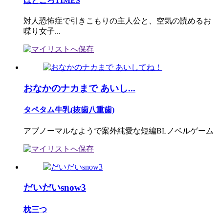
はとごろTIMES
対人恐怖症で引きこもりの主人公と、空気の読めるお
喋り女子...
おなかのナカまで あいし...
タペタム牛乳(抜歯八重歯)
アブノーマルなようで案外純愛な短編BLノベルゲーム
だいだいsnow3
枕三つ