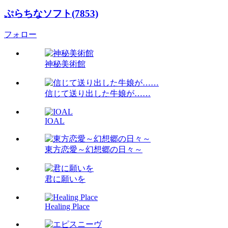
ぷらちなソフト(7853)
フォロー
神秘美術館
信じて送り出した牛娘が……
IOAL
東方恋愛～幻想郷の日々～
君に願いを
Healing Place