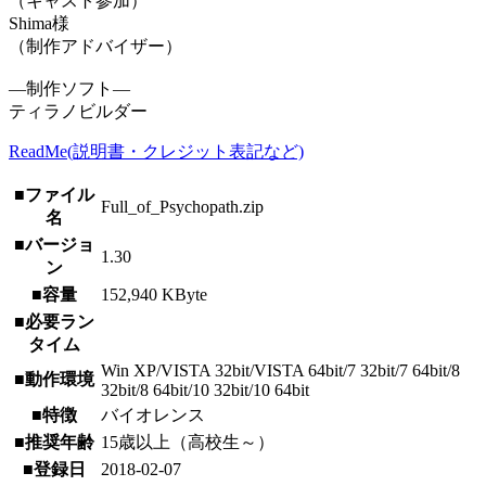
（キャスト参加）
Shima様
（制作アドバイザー）
―制作ソフト―
ティラノビルダー
ReadMe(説明書・クレジット表記など)
■ファイル
Full_of_Psychopath.zip
名
■バージョ
1.30
ン
■容量
152,940 KByte
■必要ラン
タイム
Win XP/VISTA 32bit/VISTA 64bit/7 32bit/7 64bit/8
■動作環境
32bit/8 64bit/10 32bit/10 64bit
■特徴
バイオレンス
■推奨年齢
15歳以上（高校生～）
■登録日
2018-02-07