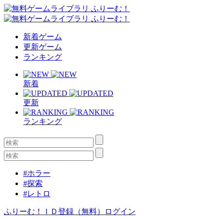
新着ゲーム
更新ゲーム
ランキング
新着
更新
ランキング
#ホラー
#探索
#レトロ
ふりーむ！ＩＤ登録（無料）
ログイン