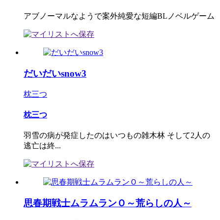
アブノーマルなようで案外純愛な短編BLノベルゲーム
だいだいsnow3
枕三つ
枕三つ
羽雪の病が発症したのはいつもの雑木林 そして2人の
逃亡は終...
思春期戦士ムラムランＯ～荒らしの人～