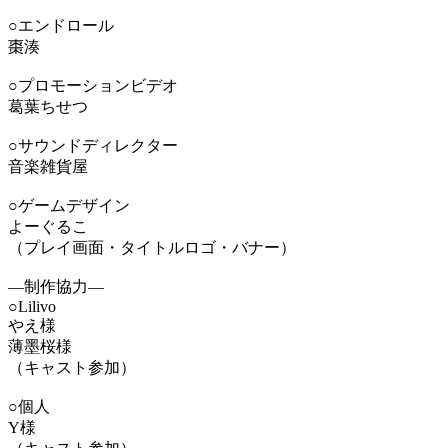
○エンドロール
棗湊
○プロモーションビデオ
葛葉ちせつ
○サウンドディレクター
音楽雑貨屋
○ゲームデザイン
よーぐるこ
（プレイ画面・タイトルロゴ・バナー）
―制作協力―
○Lilivo
やえ様
薄墨桜様
（キャスト参加）
○個人
Y様