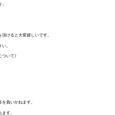
介」
を頂けると大変嬉しいです。
さい。
について》
任を負いかねます。
ます。