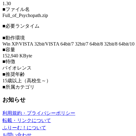
1.30
■ファイル名
Full_of_Psychopath.zip
■必要ランタイム
■動作環境
Win XP/VISTA 32bit/VISTA 64bit/7 32bit/7 64bit/8 32bit/8 64bit/10 
■容量
152,940 KByte
■特徴
バイオレンス
■推奨年齢
15歳以上（高校生～）
■所属カテゴリ
お知らせ
利用規約・プライバシーポリシー
転載・リンクについて
ふりーむ！について
お問い合わせ