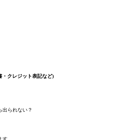
説明書・クレジット表記など)
ら出られない？
ます。