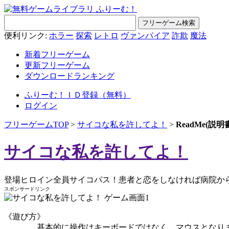
便利リンク:
ホラー
探索
レトロ
ヴァンパイア
詐欺
魔法
新着フリーゲーム
更新フリーゲーム
ダウンロードランキング
ふりーむ！ＩＤ登録（無料）
ログイン
フリーゲームTOP
>
サイコな私を許してよ！
>
ReadMe(
サイコな私を許してよ！
登場ヒロイン全員サイコパス！患者と恋をしなければ病院か
スポンサードリンク
《遊び方》
基本的に操作はキーボードではなく、マウスとなり