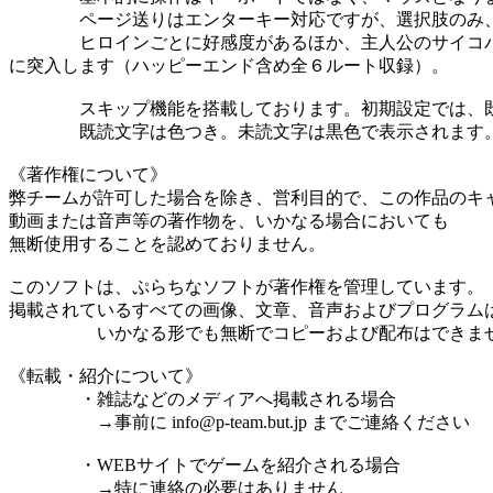
ページ送りはエンターキー対応ですが、選択肢のみ、マ
ヒロインごとに好感度があるほか、主人公のサイコパスレ
に突入します（ハッピーエンド含め全６ルート収録）。
スキップ機能を搭載しております。初期設定では、既読部
既読文字は色つき。未読文字は黒色で表示されます
《著作権について》
弊チームが許可した場合を除き、営利目的で、この作品のキ
動画または音声等の著作物を、いかなる場合においても
無断使用することを認めておりません。
このソフトは、ぷらちなソフトが著作権を管理しています。
掲載されているすべての画像、文章、音声およびプログラム
いかなる形でも無断でコピーおよび配布はできま
《転載・紹介について》
・雑誌などのメディアへ掲載される場合
→事前に info@p-team.but.jp までご連絡ください
・WEBサイトでゲームを紹介される場合
→特に連絡の必要はありません