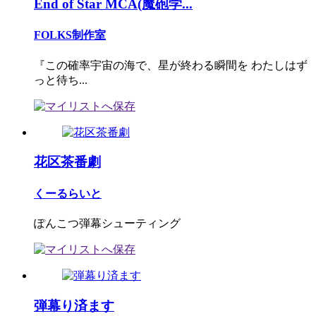
End of Star MCA(魔砲学...
FOLKS制作室
『この確率宇宙の海で、星が終わる瞬間を わたしはず
っと待ち...
花区茶番劇
くーるらいと
ぽんこつ弾幕シューティング
弾幕り済ます