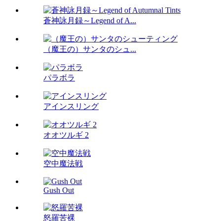
蒼神詠月録～Legend of A...
（魔王の）サンタのシュ...
パラボラ
アインスリング
オオツルギ 2
空中魔法戦
Gush Out
怒羅苦裸