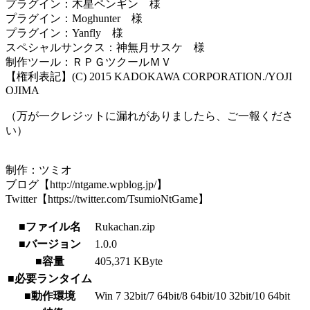
プラグイン：木星ペンギン 様
プラグイン：Moghunter 様
プラグイン：Yanfly 様
スペシャルサンクス：神無月サスケ 様
制作ツール：ＲＰＧツクールＭＶ
【権利表記】(C) 2015 KADOKAWA CORPORATION./YOJI
OJIMA
（万が一クレジットに漏れがありましたら、ご一報くださ
い）
制作：ツミオ
ブログ【http://ntgame.wpblog.jp/】
Twitter【https://twitter.com/TsumioNtGame】
■ファイル名
Rukachan.zip
■バージョン
1.0.0
■容量
405,371 KByte
■必要ランタイム
■動作環境
Win 7 32bit/7 64bit/8 64bit/10 32bit/10 64bit