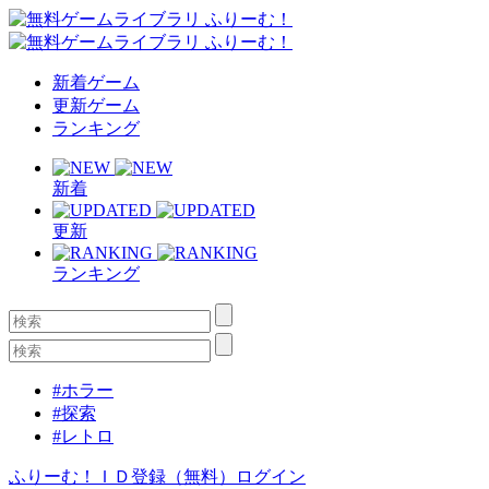
新着ゲーム
更新ゲーム
ランキング
新着
更新
ランキング
#ホラー
#探索
#レトロ
ふりーむ！ＩＤ登録（無料）
ログイン