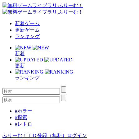
新着ゲーム
更新ゲーム
ランキング
新着
更新
ランキング
#ホラー
#探索
#レトロ
ふりーむ！ＩＤ登録（無料）
ログイン